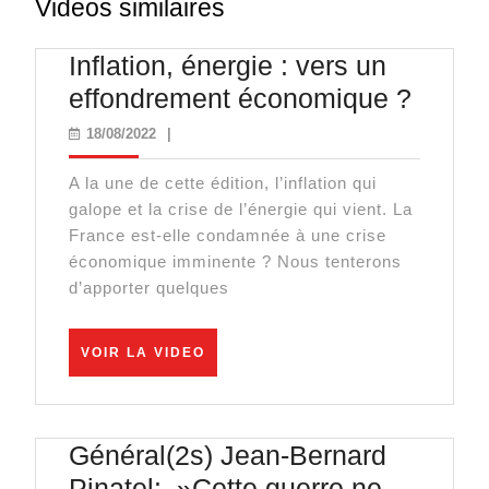
Videos similaires
Inflation, énergie : vers un
Inflati
effondrement économique ?
énergi
18/08/2022
18/08/2022
|
:
A la une de cette édition, l’inflation qui
vers
galope et la crise de l’énergie qui vient. La
un
France est-elle condamnée à une crise
effon
économique imminente ? Nous tenterons
d’apporter quelques
écono
?
VOIR
VOIR LA VIDEO
LA
VIDEO
Général(2s) Jean-Bernard
Pinatel: »Cette guerre ne