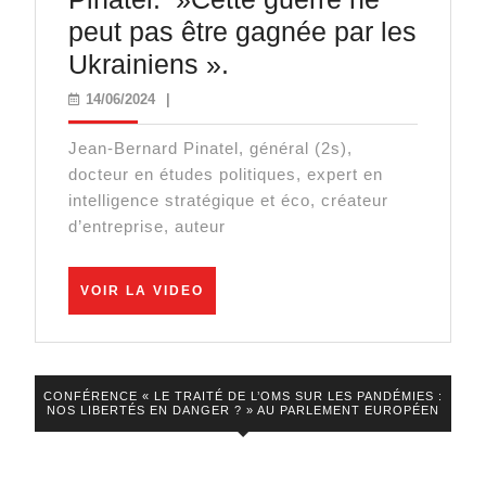
peut pas être gagnée par les
Général(2s)
Ukrainiens ».
Jean-
14/06/2024
14/06/2024
|
Bernard
Jean-Bernard Pinatel, général (2s),
Pinatel:
docteur en études politiques, expert en
»Cette
intelligence stratégique et éco, créateur
guerre
d’entreprise, auteur
ne
peut
VOIR
VOIR LA VIDEO
LA
pas
VIDEO
être
gagnée
CONFÉRENCE « LE TRAITÉ DE L’OMS SUR LES PANDÉMIES :
NOS LIBERTÉS EN DANGER ? » AU PARLEMENT EUROPÉEN
par
les