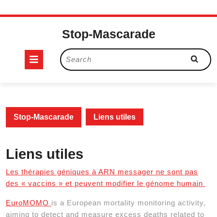
Skip
to
Stop-Mascarade
content
Open
Search
for:
Button
Stop-Mascarade
Liens utiles
Liens utiles
Les thérapies géniques à ARN messager ne sont pas
des « vaccins » et peuvent modifier le génome humain
EuroMOMO
is a European mortality monitoring activity,
aiming to detect and measure excess deaths related to