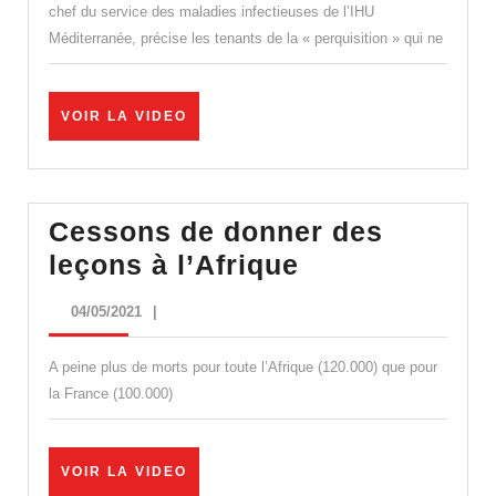
chef du service des maladies infectieuses de l’IHU
qui
Méditerranée, précise les tenants de la « perquisition » qui ne
nous
attaquent
doivent
VOIR
VOIR LA VIDEO
LA
s’attendre
VIDEO
à
des
Cessons de donner des
contre-
Cessons
leçons à l’Afrique
attaques
de
04/05/2021
04/05/2021
|
! »
donner
des
A peine plus de morts pour toute l’Afrique (120.000) que pour
leçons
la France (100.000)
à
l’Afrique
VOIR
VOIR LA VIDEO
LA