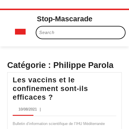
Skip
Stop-Mascarade
to
content
Open
Search
for:
Button
Catégorie :
Philippe Parola
Les vaccins et le
confinement sont-ils
Les
efficaces ?
vaccins
10/08/2021
10/08/2021
|
et
le
Bulletin d’information scientifique de l’IHU Méditerranée