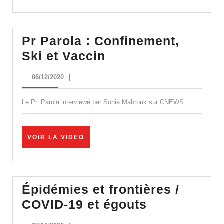
VIDEO
Pr Parola : Confinement,
Pr
Ski et Vaccin
Parola
06/12/2020
06/12/2020
|
:
Confinement,
Le Pr. Parola interviewé par Sonia Mabrouk sur CNEWS
Ski
et
VOIR
VOIR LA VIDEO
Vaccin
LA
VIDEO
Épidémies et frontières /
Épidémies
COVID-19 et égouts
et