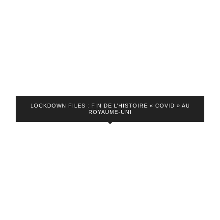
de
covid-
19
LOCKDOWN FILES : FIN DE L’HISTOIRE « COVID » AU
ROYAUME-UNI