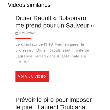
Videos similaires
Didier Raoult « Bolsonaro
Didier
me prend pour un Sauveur »
Raoul
07/10/2020
07/10/2020
|
« Bol
Le directeur de l’IHU Méditerranée, le
me
professeur Didier Raoult, était l’invité de
prend
Laurence Ferrari dans #LaMatinale sur
pour
CNEWS.
un
Sauve
VOIR
VOIR LA VIDEO
LA
VIDEO
Prévoir le pire pour imposer
le pire : Laurent Toubiana