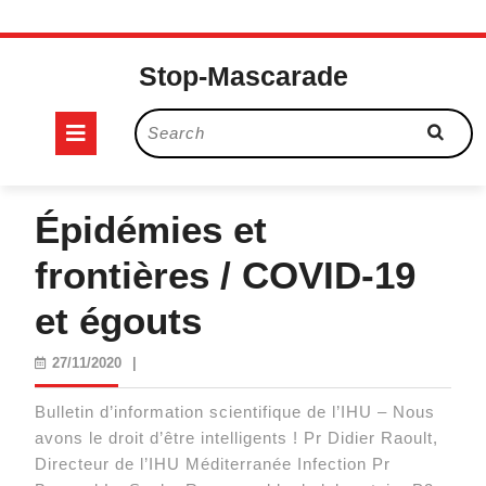
Skip
to
Stop-Mascarade
content
Open
Search
for:
Button
Épidémies et
frontières / COVID-19
et égouts
27/11/2020
27/11/2020
|
Bulletin d’information scientifique de l’IHU – Nous
avons le droit d’être intelligents ! Pr Didier Raoult,
Directeur de l’IHU Méditerranée Infection Pr