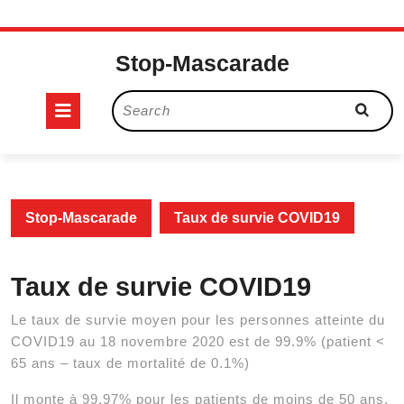
Skip
to
Stop-Mascarade
content
Open
Search
for:
Button
Stop-Mascarade
Taux de survie COVID19
Taux de survie COVID19
Le taux de survie moyen pour les personnes atteinte du
COVID19 au 18 novembre 2020 est de 99.9% (patient <
65 ans – taux de mortalité de 0.1%)
Il monte à 99.97% pour les patients de moins de 50 ans.