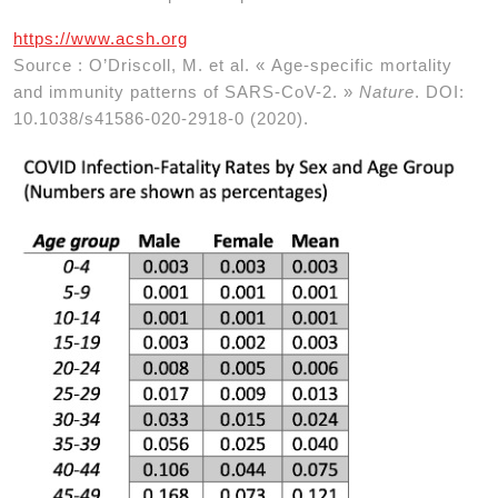
https://www.acsh.org
Source : O’Driscoll, M. et al. « Age-specific mortality
and immunity patterns of SARS-CoV-2. »
Nature
. DOI:
10.1038/s41586-020-2918-0 (2020).