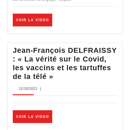
9
milliards
d’euros
VOIR
VOIR LA VIDEO
LA
VIDEO
Jean-François DELFRAISSY
: « La vérité sur le Covid,
les vaccins et les tartuffes
Jean-
de la télé »
François
12/10/2023
12/10/2023
|
DELFRAISSY
:
« La
VOIR
VOIR LA VIDEO
vérité
LA
sur
VIDEO