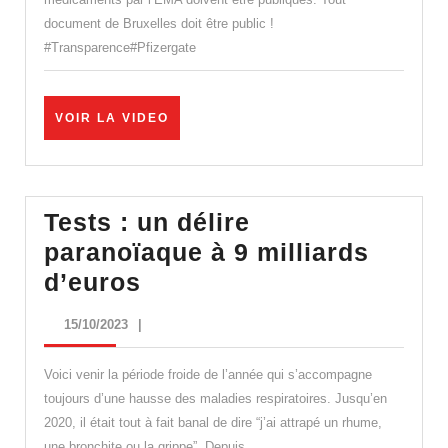
cache
document de Bruxelles doit être public !
?
#Transparence#Pfizergate
VOIR
VOIR LA VIDEO
LA
VIDEO
Tests : un délire
paranoïaque à 9 milliards
Tests
d’euros
:
15/10/2023
15/10/2023
|
un
délire
Voici venir la période froide de l’année qui s’accompagne
paranoïaque
toujours d’une hausse des maladies respiratoires. Jusqu’en
2020, il était tout à fait banal de dire “j’ai attrapé un rhume,
à
une bronchite ou la grippe”. Depuis