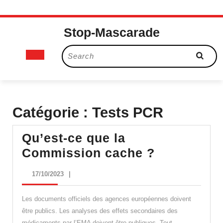
Skip
Stop-Mascarade
to
content
Open
Search
for:
Button
Catégorie :
Tests PCR
Qu’est-ce que la
Qu’est-
Commission cache ?
ce
17/10/2023
17/10/2023
|
que
la
Les documents officiels des agences européennes doivent
Commissi
être publics. Les analyses des effets secondaires des
médicaments par l’EMA doivent être publiques. Tout