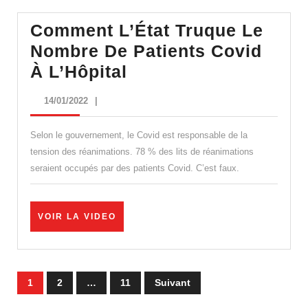
Comment L’État Truque Le
Nombre De Patients Covid
Comment
À L’Hôpital
L’État
14/01/2022
14/01/2022
|
Truque
Le
Selon le gouvernement, le Covid est responsable de la
Nombre
tension des réanimations. 78 % des lits de réanimations
seraient occupés par des patients Covid. C’est faux.
De
Patients
Covid
VOIR
VOIR LA VIDEO
LA
À
VIDEO
L’Hôpital
Pagination
1
2
…
11
Suivant
des