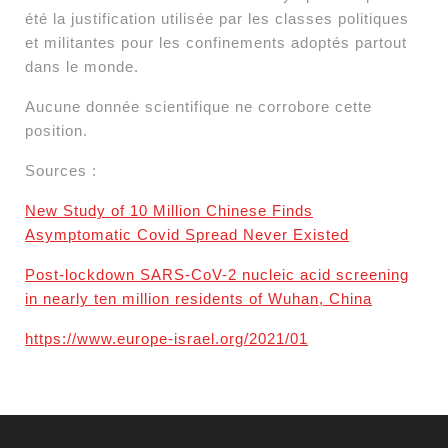
été la justification utilisée par les classes politiques
et militantes pour les confinements adoptés partout
dans le monde.
Aucune donnée scientifique ne corrobore cette
position.
Sources :
New Study of 10 Million Chinese Finds
Asymptomatic Covid Spread Never Existed
Post-lockdown SARS-CoV-2 nucleic acid screening
in nearly ten million residents of Wuhan, China
https://www.europe-israel.org/2021/01