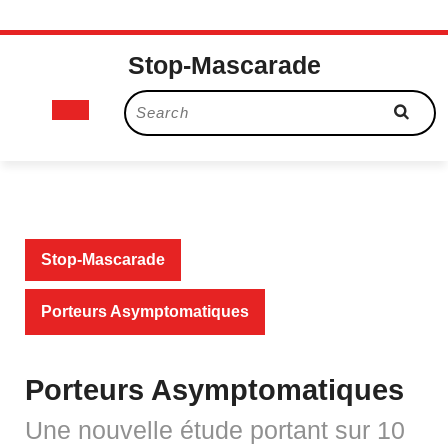
Skip
Stop-Mascarade
to
content
Open
Search
for:
Button
Stop-Mascarade
Porteurs Asymptomatiques
Porteurs Asymptomatiques
Une nouvelle étude portant sur 10