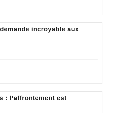
cain
 demande incroyable aux
re
 : l’affrontement est
Oligarchie/Peuple
français