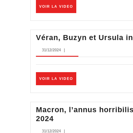
Piero
VOIR
VOIR LA VIDEO
LA
San
VIDEO
Giorgio
Véran, Buzyn et Ursula i
31/12/2024
31/12/2024
|
VOIR
VOIR LA VIDEO
LA
VIDEO
Macron, l’annus horribil
Macron,
2024
l’annus
31/12/2024
31/12/2024
|