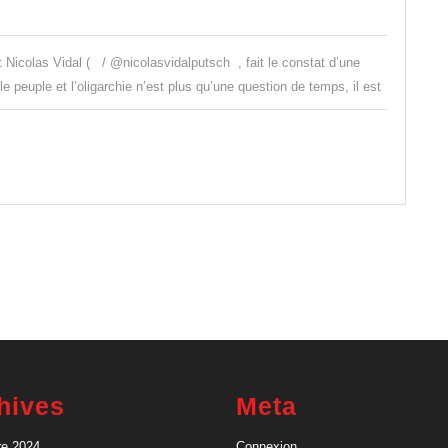
:
l’affrontement
t Nicolas Vidal ( / @nicolasvidalputsch , fait le constat d’une
est
le peuple et l’oligarchie n’est plus qu’une question de temps, il est
inévitable
–
Nicolas
Vidal
hives
Meta
e 2024
Connexion