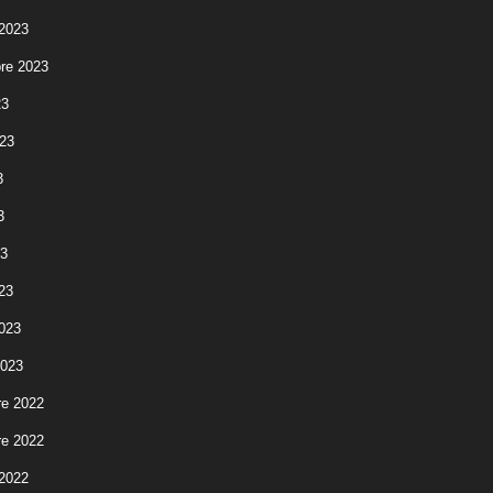
 2023
re 2023
23
023
3
3
23
23
2023
2023
e 2022
e 2022
 2022