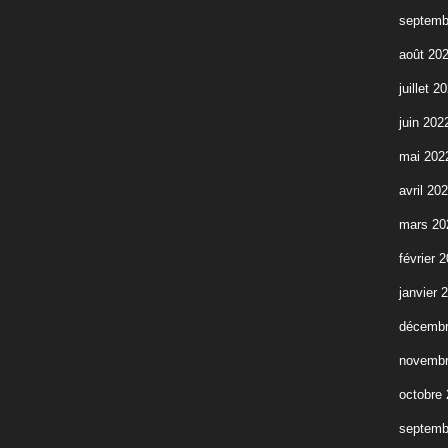
septemb
août 20
juillet 2
juin 202
mai 202
avril 20
mars 20
février 
janvier 
décembr
novembr
octobre
septemb