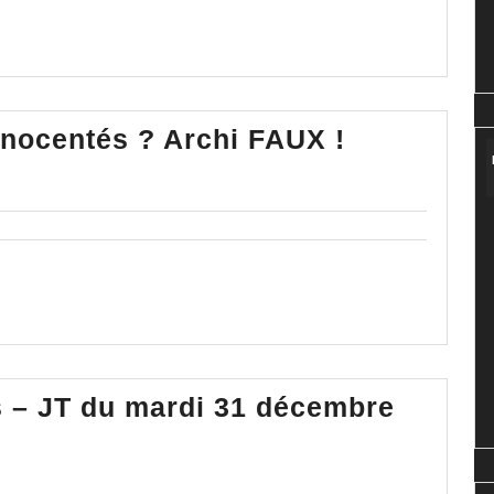
Véran,
nnocentés ? Archi FAUX !
Buzyn
et
Ursula
innocenté
?
Archi
FAUX
!
is – JT du mardi 31 décembre