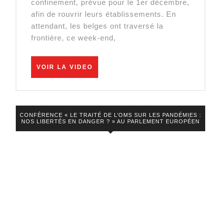
confinement, prévue pour le 1er décembre,
le
afin de rouvrir leurs établissements. En
attendant, les belges ont traversé la
décalage
frontière, ce week-end,
exacerbe
les
VOIR
VOIR LA VIDEO
frustrations
LA
VIDEO
CONFÉRENCE « LE TRAITÉ DE L’OMS SUR LES PANDÉMIES :
NOS LIBERTÉS EN DANGER ? » AU PARLEMENT EUROPÉEN