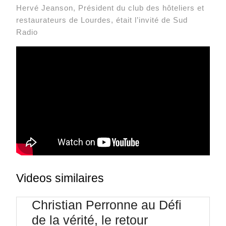
Hervé Jeanson, Président du club des hôteliers et
restaurateurs de Lourdes, était l’invité de Sud
Radio
Videos similaires
Christian Perronne au Défi
Christian
de la vérité, le retour