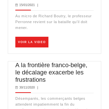
Perronne
15/01/2021
15/01/2021
|
au
Au micro de Richard Boutry, le professeur
Défi
Perronne revient sur la bataille qu’il doit
de
mener.
la
vérité,
VOIR
VOIR LA VIDEO
LA
le
VIDEO
retour
A la frontière franco-belge,
le décalage exacerbe les
A
frustrations
la
30/11/2020
30/11/2020
|
frontière
Désemparés, les commerçants belges
franco-
attendent impatiemment la fin du
belge,