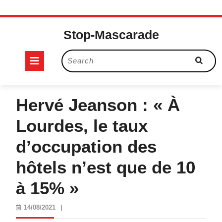
Skip
to
Stop-Mascarade
content
Open
Search
for:
Button
Hervé Jeanson : « À
Lourdes, le taux
d’occupation des
hôtels n’est que de 10
à 15% »
14/08/2021
14/08/2021
|