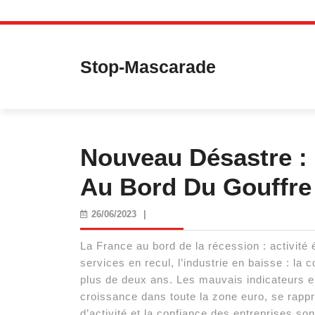
Skip
to
content
Stop-Mascarade
Nouveau Désastre :
Au Bord Du Gouffre
26/06/2023
26/06/2023
|
La France au bord de la récession : activité 
services en recul, l’industrie en baisse : la 
plus de deux ans. Les mauvais indicateurs en
croissance dans toute la zone euro, se rapp
d’activité et la confiance des entreprises so