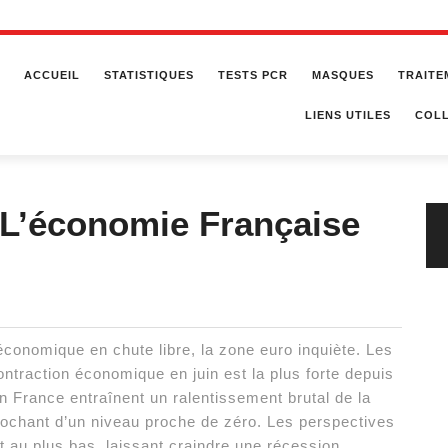
ACCUEIL
STATISTIQUES
TESTS PCR
MASQUES
TRAITE
LIENS UTILES
COLL
 L’économie Française
économique en chute libre, la zone euro inquiète. Les
contraction économique en juin est la plus forte depuis
 France entraînent un ralentissement brutal de la
rochant d’un niveau proche de zéro. Les perspectives
nt au plus bas, laissant craindre une récession