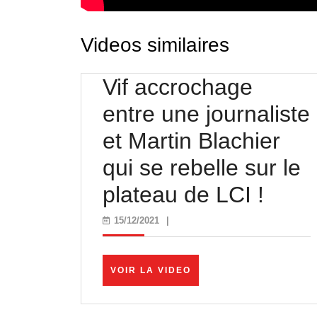
Videos similaires
Vif accrochage
entre une journaliste
et Martin Blachier
qui se rebelle sur le
Vif
plateau de LCI !
accr
15/12/2021
15/12/2021
|
entre
une
VOIR
VOIR LA VIDEO
LA
journ
VIDEO