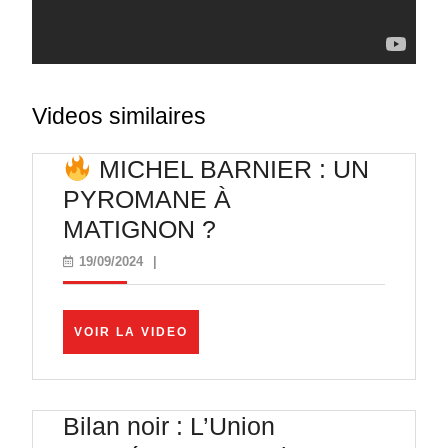
Videos similaires
MICHEL BARNIER : UN
PYROMANE À
MATIGNON ?
MICHEL
19/09/2024
19/09/2024
|
BARNIER :
UN
VOIR
VOIR LA VIDEO
PYROMANE
LA
VIDEO
À
MATIGNON ?
Bilan noir : L’Union