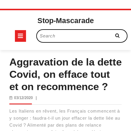
Skip
to
Stop-Mascarade
content
Open
Search
for:
Button
Aggravation de la dette
Covid, on efface tout
et on recommence ?
03/12/2020
03/12/2020
|
Les Italiens en rêvent, les Français commencent à
y songer : faudra-t-il un jour effacer la dette liée au
Covid ? Alimenté par des plans de relance