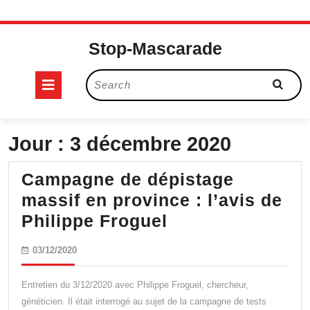
Skip
to
Stop-Mascarade
content
Open
Search
for:
Button
Jour :
3 décembre 2020
Campagne de dépistage
massif en province : l’avis de
Campagne
Philippe Froguel
de
03/12/2020
03/12/2020
dépistage
massif
Entretien du 3/12/2020 avec Philippe Froguel, chercheur,
en
généticien. Il était interrogé au sujet de la campagne de tests