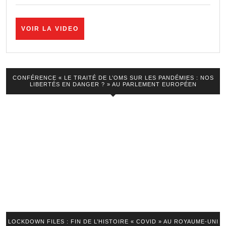
efface
tout
et
VOIR
VOIR LA VIDEO
LA
on
VIDEO
recommence
?
CONFÉRENCE « LE TRAITÉ DE L’OMS SUR LES PANDÉMIES : NOS
LIBERTÉS EN DANGER ? » AU PARLEMENT EUROPÉEN
LOCKDOWN FILES : FIN DE L’HISTOIRE « COVID » AU ROYAUME-UNI