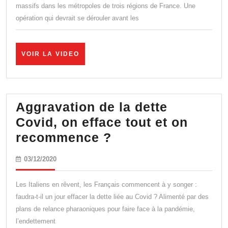
massifs dans les métropoles de trois régions de France. Une
province
opération qui devrait se dérouler avant les
:
l’avis
de
VOIR
VOIR LA VIDEO
LA
Philippe
VIDEO
Froguel
Aggravation de la dette
Covid, on efface tout et on
Aggravation
recommence ?
de
03/12/2020
03/12/2020
la
dette
Les Italiens en rêvent, les Français commencent à y songer :
Covid,
faudra-t-il un jour effacer la dette liée au Covid ? Alimenté par des
plans de relance pharaoniques pour faire face à la pandémie,
on
l’endettement