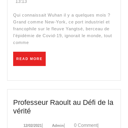
13:13
parado
de
Qui connaissait Wuhan il y a quelques mois ?
Wuhan,
Grand comme New-York, ce port industriel et
francophile sur le fleuve Yangtsé, berceau de
berceau
l’épidémie de Covid-19, ignorait le monde, tout
de
comme
l’épidé
de
READ
READ MORE
Covid-
MORE
19
|
ARTE
Reporta
Professeur Raoult au Défi de la
Professeur
vérité
Raoult
12/02/2021
Admin
|
|
0 Comment
|
12/02/2021
Admin
au