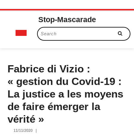
Skip
Stop-Mascarade
to
content
Open
Search
for:
Button
Fabrice di Vizio :
« gestion du Covid-19 :
La justice a les moyens
de faire émerger la
vérité »
11/11/2020
11/11/2020
|