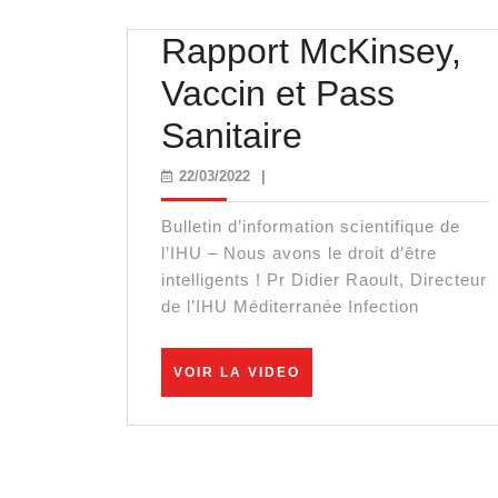
Rapport McKinsey,
Vaccin et Pass
Rapport
Sanitaire
McKinsey,
22/03/2022
22/03/2022
|
Vaccin
Bulletin d’information scientifique de
et
l’IHU – Nous avons le droit d’être
intelligents ! Pr Didier Raoult, Directeur
Pass
de l’IHU Méditerranée Infection
Sanitaire
VOIR
VOIR LA VIDEO
LA
VIDEO