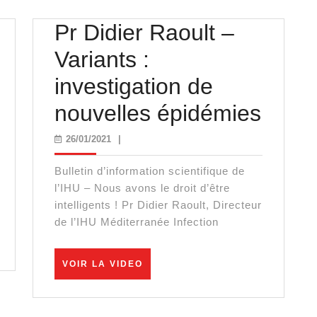
Pr Didier Raoult –
Variants :
investigation de
Pr
nouvelles épidémies
Didie
26/01/2021
26/01/2021
|
Raoul
Bulletin d’information scientifique de
–
l’IHU – Nous avons le droit d’être
intelligents ! Pr Didier Raoult, Directeur
Varia
de l’IHU Méditerranée Infection
:
VOIR
VOIR LA VIDEO
inves
LA
VIDEO
de