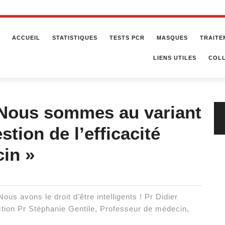
ACCUEIL
STATISTIQUES
TESTS PCR
MASQUES
TRAITE
LIENS UTILES
COLL
« Nous sommes au variant
stion de l’efficacité
cin »
Nous avons le droit d’être intelligents ! Pr Didier
ction Pr Stéphanie Gentile, Professeur de médecin,