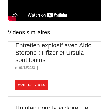
Videos similaires
Entretien explosif avec Aldo
Sterone : Pfizer et Ursula
Entretien
sont foutus !
explosif
06/12/2023
06/12/2023
|
avec
Aldo
VOIR
VOIR LA VIDEO
Sterone
LA
VIDEO
:
Pfizer
Un plan pour la victoire : le