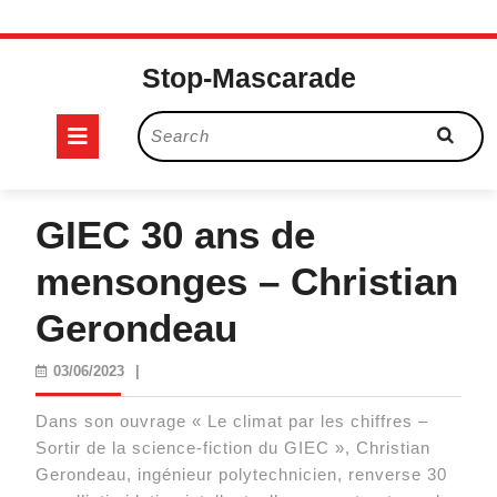
Skip
to
Stop-Mascarade
content
Open
Search
for:
Button
GIEC 30 ans de
mensonges – Christian
Gerondeau
03/06/2023
03/06/2023
|
Dans son ouvrage « Le climat par les chiffres –
Sortir de la science-fiction du GIEC », Christian
Gerondeau, ingénieur polytechnicien, renverse 30