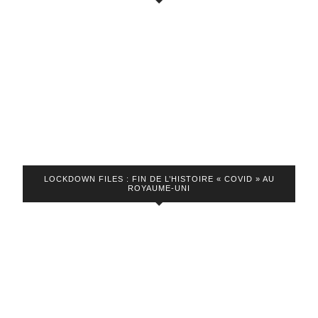
JT
du
jeudi
17
octobre
2024
LOCKDOWN FILES : FIN DE L’HISTOIRE « COVID » AU
ROYAUME-UNI