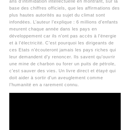
ans d’intimidation intellectuelle en montrant, sur la
base des chiffres officiels, que les affirmations des
plus hautes autorités au sujet du climat sont
infondées. L’auteur l’explique : 6 millions d’enfants
meurent chaque année dans les pays en
développement car ils n’ont pas accès à l’énergie
et à l’électricité. C’est pourquoi les dirigeants de
ces Etats n’écouteront jamais les pays riches qui
leur demandent d’y renoncer. Ils savent qu’ouvrir
une mine de charbon ou forer un puits de pétrole,
c’est sauver des vies. Un livre direct et étayé qui
doit aider à sortir d’un aveuglement comme
l’humanité en a rarement connu.