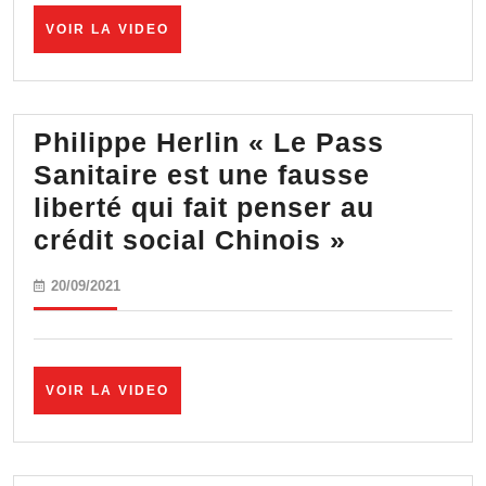
?
–
VOIR
VOIR LA VIDEO
LA
Olivier
VIDEO
Delamarche
Philippe Herlin « Le Pass
Sanitaire est une fausse
liberté qui fait penser au
Philippe
crédit social Chinois »
Herlin
20/09/2021
20/09/2021
« Le
Pass
Sanitaire
VOIR
VOIR LA VIDEO
est
LA
une
VIDEO
fausse