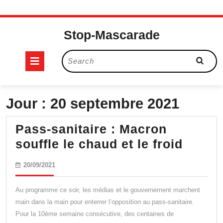
Skip
to
Stop-Mascarade
content
Open
Search
for:
Button
Jour :
20 septembre 2021
Pass-sanitaire : Macron
Pass-
souffle le chaud et le froid
sanita
20/09/2021
20/09/2021
:
Macro
Au programme ce soir, les médias et le gouvernement marchent
souffl
main dans la main pour enterrer l’opposition au pass-sanitaire.
Pour la 10ème semaine consécutive, des centaines de
le