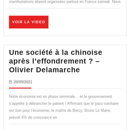
manifestations étaient organisées partout en France samedi. Nous
chaud
et
le
VOIR
VOIR LA VIDEO
LA
froid
VIDEO
Une société à la chinoise
après l’effondrement ? –
Une
Olivier Delamarche
société
20/09/2021
20/09/2021
à
la
Notre économie est en phase terminale… et le gouvernement
chinoise
s’apprête à débrancher le patient ! Affirmant que le pass-sanitaire
est bon pour l’économie, le maître de Bercy, Bruno Le Maire,
après
prévoit 6% de croissance en
l’effondremen