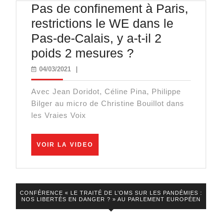
loi
Pas de confinement à Paris,
SREN
restrictions le WE dans le
•
Pas-de-Calais, y a-t-il 2
Nicolas
Pas
poids 2 mesures ?
Dupont
de
04/03/2021
04/03/2021
|
Aignan
confinement
Avec Jean Doridot, Céline Pina, Philippe
à
Bilger au micro de Christine Bouillot dans
Paris,
les Vraies Voix
restrictions
le
VOIR
VOIR LA VIDEO
LA
WE
VIDEO
dans
le
CONFÉRENCE « LE TRAITÉ DE L’OMS SUR LES PANDÉMIES :
Pas-
NOS LIBERTÉS EN DANGER ? » AU PARLEMENT EUROPÉEN
de-