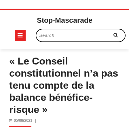
Skip
to
Stop-Mascarade
content
Open
Search
for:
Button
« Le Conseil
constitutionnel n’a pas
tenu compte de la
balance bénéfice-
risque »
05/08/2021
05/08/2021
|