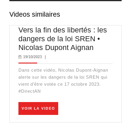
Videos similaires
Vers la fin des libertés : les
dangers de la loi SREN •
Vers
Nicolas Dupont Aignan
la
19/10/2023
19/10/2023
|
fin
Dans cette vidéo, Nicolas Dupont-Aignan
des
alerte sur les dangers de la loi SREN qui
libertés
vient d’être votée ce 17 octobre 2023.
:
#DirectAN
les
dangers
VOIR
VOIR LA VIDEO
LA
de
VIDEO
la