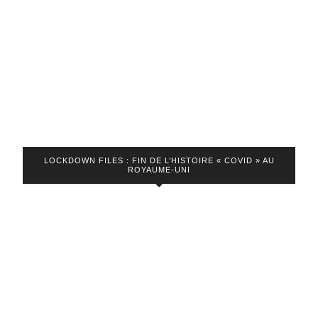
Calais,
y
a-
t-
il
2
poids
2
LOCKDOWN FILES : FIN DE L’HISTOIRE « COVID » AU
ROYAUME-UNI
mesures
?