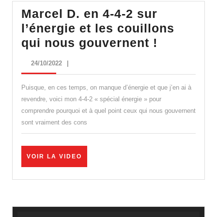
! »
Marcel D. en 4-4-2 sur
–
l’énergie et les couillons
Xavie
Marcel
qui nous gouvernent !
Azalb
D.
24/10/2022
24/10/2022
|
en
4-
Puisque, en ces temps, on manque d’énergie et que j’en ai à
4-
revendre, voici mon 4-4-2 « spécial énergie » pour
comprendre pourquoi et à quel point ceux qui nous gouvernent
2
sont vraiment des cons
sur
l’énergie
et
VOIR
VOIR LA VIDEO
LA
les
VIDEO
couillons
qui
nous