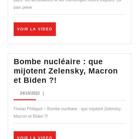
de
paix peine
l’oligarchie
?
VOIR
VOIR LA VIDEO
LA
VIDEO
Bombe nucléaire : que
mijotent Zelensky, Macron
Bombe
et Biden ?!
nucléaire
24/10/2022
24/10/2022
|
:
que
Florian Philippot – Bombe nucléaire : que mijotent Zelensky,
mijotent
Macron et Biden ?!
Zelensky,
Macron
VOIR
VOIR LA VIDEO