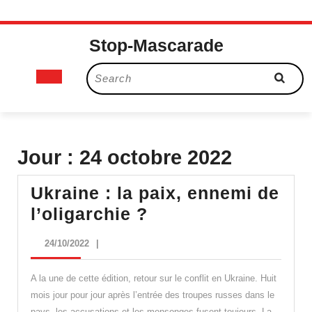
Skip
Stop-Mascarade
to
content
Open
Search
for:
Button
Jour :
24 octobre 2022
Ukraine : la paix, ennemi de
Ukraine
l’oligarchie ?
:
24/10/2022
24/10/2022
|
la
paix,
A la une de cette édition, retour sur le conflit en Ukraine. Huit
ennemi
mois jour pour jour après l’entrée des troupes russes dans le
pays, les accusations et les mensonges fusent toujours. La