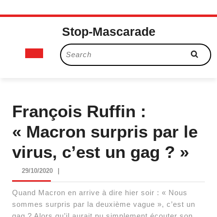
Skip
Stop-Mascarade
to
content
Open
Search
for:
Button
François Ruffin :
« Macron surpris par le
virus, c’est un gag ? »
29/10/2020
29/10/2020
|
Quand Macron en arrive à dire hier soir : « Nous
sommes surpris par la deuxième vague », c’est un
gag ? Alors qu’il aurait pu simplement écouter son