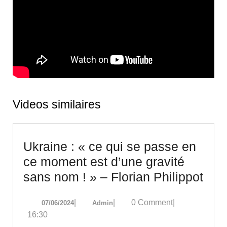
Videos similaires
Ukraine : « ce qui se passe en
ce moment est d’une gravité
Ukr
sans nom ! » – Florian Philippot
:
07/06/2024
Admin
|
|
0 Comment
|
07/06/2024
Admin
« ce
16:30
qui