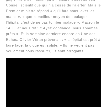
Conseil scientifique qui n’a cessé de l’alerter. Mais le
Premier ministre répond « qu’il faut nous laver les
mains », « que le meilleur moyen de soulager
l’hôpital c’est de ne pas tomber malade ». Macron le
14 juillet nous dit : « Ayez confiance, nous sommes
prêts ». Et la semaine dernière encore en Une des
Echos, Olivier Véran prévenait : « L’hôpital est prêt à
faire face, la digue est solide. » Ils ne veulent pas
seulement nous rassurer, ils sont arrogants.