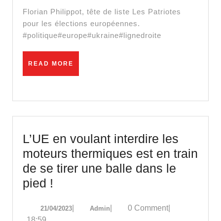
se
Florian Philippot, tête de liste Les Patriotes
pas
pour les élections européennes.
#politique#europe#ukraine#lignedroite
en
ce
READ
READ MORE
mom
MORE
est
d’u
grav
san
L’UE en voulant interdire les
no
moteurs thermiques est en train
! »
de se tirer une balle dans le
–
L’UE
pied !
Flor
en
Phil
21/04/2023
Admin
|
|
0 Comment
|
21/04/2023
Admin
voulant
18:59