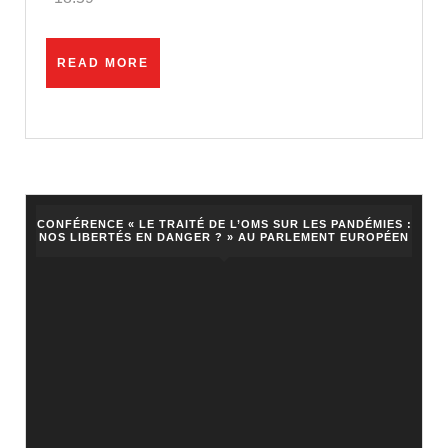
interdire
les
READ
READ MORE
moteurs
MORE
thermiques
est
en
train
de
CONFÉRENCE « LE TRAITÉ DE L’OMS SUR LES PANDÉMIES :
NOS LIBERTÉS EN DANGER ? » AU PARLEMENT EUROPÉEN
se
tirer
une
balle
dans
le
pied