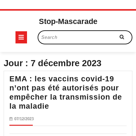
Skip
to
Stop-Mascarade
content
Open
Search
for:
Button
Jour :
7 décembre 2023
EMA : les vaccins covid-19
n’ont pas été autorisés pour
empêcher la transmission de
EMA
la maladie
:
07/12/2023
07/12/2023
les
vaccins