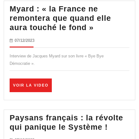
immigration
Myard : « la France ne
remontera que quand elle
Myard
aura touché le fond »
:
07/12/2023
07/12/2023
« la
France
Interview de Jacques Myard sur son livre « Bye Bye
ne
Démocratie ».
remontera
que
VOIR
VOIR LA VIDEO
quand
LA
VIDEO
elle
aura
Paysans français : la révolte
touché
Paysan
qui panique le Système !
le
françai
fond »