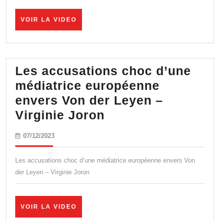
covid-
VOIR
VOIR LA VIDEO
19
LA
n’ont
VIDEO
pas
été
Les accusations choc d’une
autorisés
médiatrice européenne
pour
envers Von der Leyen –
empêcher
Les
Virginie Joron
la
accusations
07/12/2023
07/12/2023
transmission
choc
de
d’une
Les accusations choc d’une médiatrice européenne envers Von
la
médiatrice
der Leyen – Virginie Joron
maladie
européenne
envers
VOIR
VOIR LA VIDEO
Von
LA