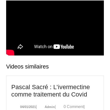
Videos similaires
Pascal Sacré : L’ivermectine
Pascal
comme traitement du Covid
Sacré
04/01/2021
Admin
|
|
0 Comment
|
04/01/2021
Admin
: