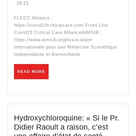
18:15
L’iverme
comme
FLCCC Alliance :
traiteme
https://covid19criticalcare.com Front Line
Covid19 Critical Care AllianceAIMSIB :
du
https://www.aimsib.orgAssociation
Covid
Internationale pour une Médecine Scientifique
Indépendante et Bienveillante
READ
READ MORE
MORE
Hydroxychloroquine: « Si le Pr.
Didier Raoult a raison, c’est
une affaire d’état de santé