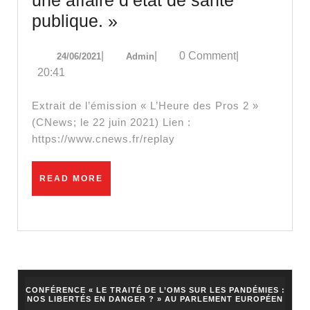
Hydroxychloroquine:
publique. »
« Si
24/06/2021
Admin
|
|
0 Comment
|
24/06/2021
Admin
le
20:41
Pr.
Didier
Extrait de l’émission « L’Heure des Pros 2 »
Raoult
(CNews; le 22 juin 2021) Lien :
https://www.cnews.fr/replay
a
raison,
READ
READ MORE
c’est
MORE
une
affaire
d’état
de
santé
CONFÉRENCE « LE TRAITÉ DE L’OMS SUR LES PANDÉMIES :
NOS LIBERTÉS EN DANGER ? » AU PARLEMENT EUROPÉEN