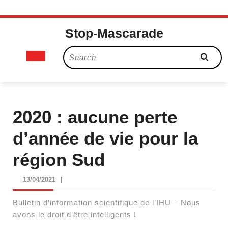
Skip
Stop-Mascarade
to
content
Open
Search
for:
Button
2020 : aucune perte
d’année de vie pour la
région Sud
13/04/2021
13/04/2021
|
Bulletin d’information scientifique de l’IHU – Nous
avons le droit d’être intelligents !