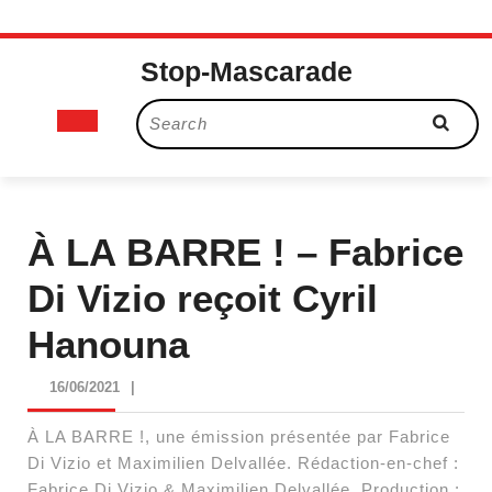
Skip
Stop-Mascarade
to
content
Open
Search
for:
Button
À LA BARRE ! – Fabrice
Di Vizio reçoit Cyril
Hanouna
16/06/2021
16/06/2021
|
À LA BARRE !, une émission présentée par Fabrice
Di Vizio et Maximilien Delvallée. Rédaction-en-chef :
Fabrice Di Vizio & Maximilien Delvallée. Production :