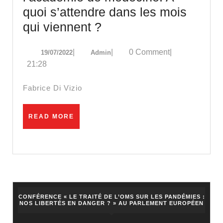
quoi s’attendre dans les mois
Communiqué
qui viennent ?
de
19/07/2022
Admin
|
|
0 Comment
|
19/07/2022
Admin
presse
21:28
de
l’académie
Fabrice Di Vizio
de
médecine.
READ
READ MORE
MORE
A
quoi
s’attendre
dans
les
CONFÉRENCE « LE TRAITÉ DE L’OMS SUR LES PANDÉMIES :
mois
NOS LIBERTÉS EN DANGER ? » AU PARLEMENT EUROPÉEN
qui