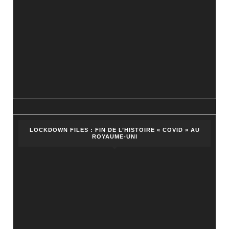
viennent
?
LOCKDOWN FILES : FIN DE L’HISTOIRE « COVID » AU
ROYAUME-UNI