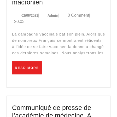
Vaccins
macronien
:
02/06/2021
Admin
|
|
0 Comment
|
02/06/2021
Admin
le
20:03
chantage
macronien
La campagne vaccinale bat son plein. Alors que
de nombreux Français se montraient réticents
à l’idée de se faire vacciner, la donne a changé
ces dernières semaines. Nous analyserons les
READ
READ MORE
MORE
Communiqué de presse de
l’académie de médecine. A