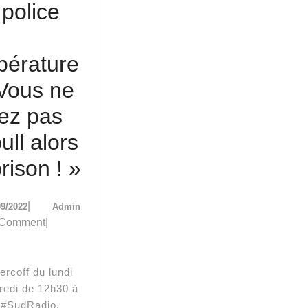
police
pérature
 Vous ne
tez pas
ull alors
A.Bercoff
rison ! »
:
08/09/2022
Admin
|
09/2022
Admin
« On
 Comment
|
envisage
une
redi de 12h30 à
police
 #SudRadio.