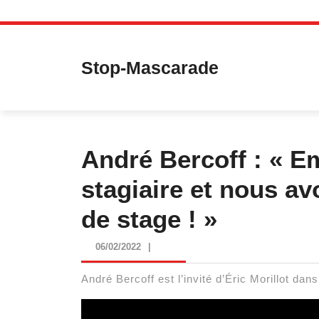
Skip
to
content
Stop-Mascarade
André Bercoff : « 
stagiaire et nous av
de stage ! »
06/02/2022
06/02/2022
|
André Bercoff est l’invité d’Éric Morillot dan