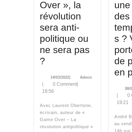
Over », la
une 
révolution
des
sera anti-
tem
politique ou
s ?
ne sera pas
por
Laurent
?
de p
Obertone
en p
14/03/2022
Admin
|
14/03/2022
Admin
:
|
0 Comment
|
08/
18:56
« Game
|
0
19:21
Over »,
Avec Laurent Obertone,
écrivain, auteur de «
la
André Bercoff du lundi
Game Over – La
au vend
révolution
révolution antipolitique »
14h sur