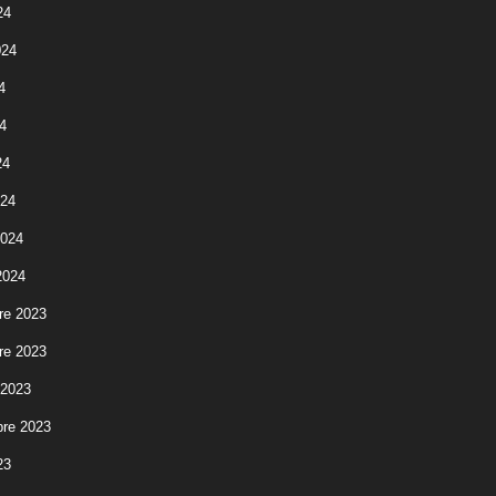
24
! »
024
4
4
24
024
2024
2024
re 2023
re 2023
 2023
re 2023
23