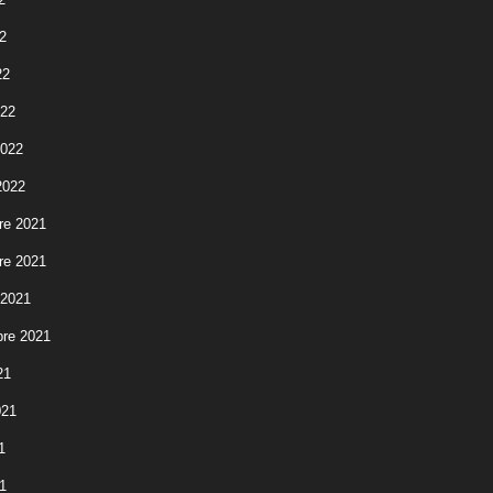
2
22
022
2022
2022
re 2021
re 2021
 2021
re 2021
21
021
1
1