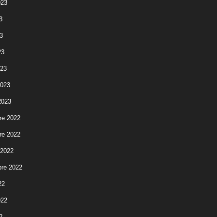
023
3
3
23
023
2023
2023
re 2022
re 2022
 2022
re 2022
22
022
2