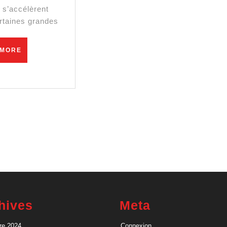
 s’accélèrent
rtaines grandes
READ
 MORE
MORE
hives
Meta
re 2024
Connexion