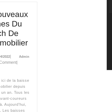
ouveaux
nes Du
ch De
3
mobilier
Nouveaux
12/04/2022
Admin
|
04/2022
Admin
Signes
 Comment
|
Du
Krach
obilier depuis
De
 un an. Tous les
L’Immobilier
avant-coureurs
là. Aujourd’hui,
t. Les baisses