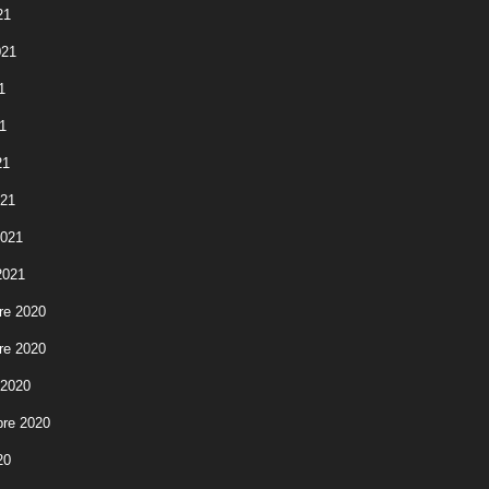
21
021
1
1
21
021
2021
2021
re 2020
re 2020
 2020
re 2020
20