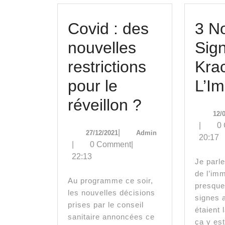
Covid : des
3 N
nouvelles
Sig
restrictions
Kra
pour le
L’Im
Covid
réveillon ?
12/
:
|
0
27/12/2021
Admin
|
27/12/2021
Admin
20:17
des
|
0 Comment
|
22:13
nouvelles
Je parle ici de la baisse
de l’imm
restrictions
Au programme ce soir,
presque
les nouvelles décisions
pour
signes 
prises par le conseil
étaient 
le
sanitaire annoncées ce
ça y es