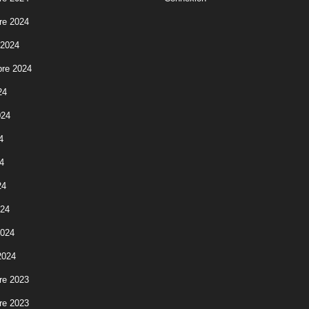
re 2024
 2024
re 2024
24
024
4
4
24
024
2024
2024
re 2023
re 2023