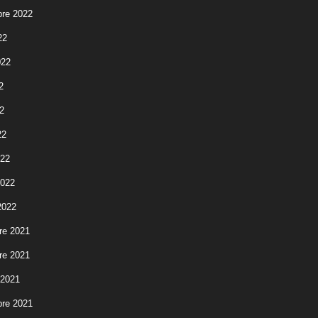
re 2022
22
022
2
2
22
022
2022
2022
re 2021
re 2021
 2021
re 2021