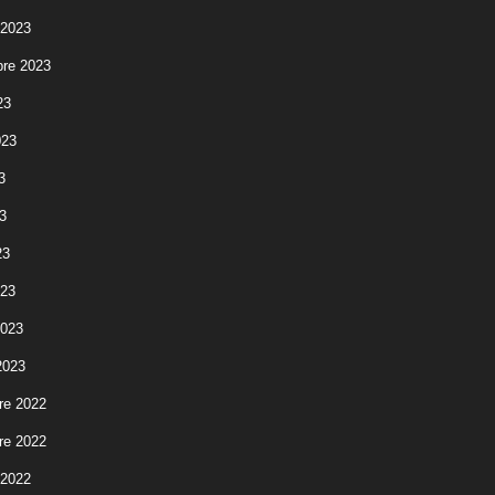
 2023
re 2023
23
023
3
3
23
023
2023
2023
re 2022
re 2022
 2022