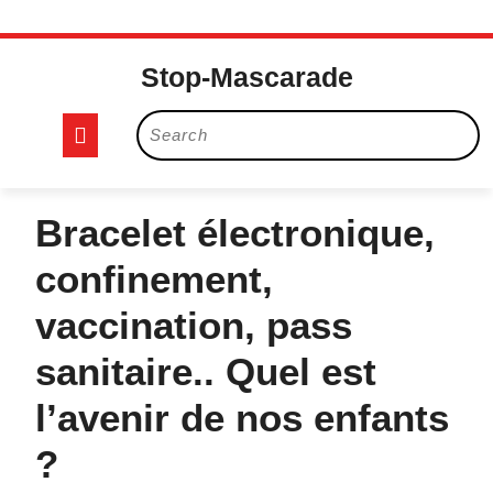
Skip
to
Stop-Mascarade
content
Open
Search
for:
Button
Bracelet électronique,
confinement,
vaccination, pass
sanitaire.. Quel est
l’avenir de nos enfants
?