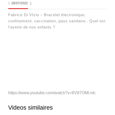
28/07/2022
28/07/2022
|
Fabrice Di VIzio – Bracelet électronique,
confinement, vaccination, pass sanitaire.. Quel est
l’avenir de nos enfants ?
https://www.youtube.com/watch?v=6V87OMl-ntc
Videos similaires