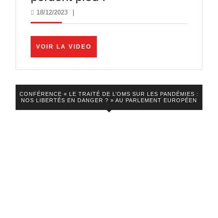
:
18/12/2023
18/12/2023
|
les
gouvernements
VOIR
VOIR LA VIDEO
covidistes
LA
VIDEO
perdent
pied
CONFÉRENCE « LE TRAITÉ DE L’OMS SUR LES PANDÉMIES :
!
NOS LIBERTÉS EN DANGER ? » AU PARLEMENT EUROPÉEN