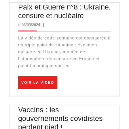
Paix et Guerre n°8 : Ukraine,
Paix
censure et nucléaire
et
06/03/2024
06/03/2024
|
Guerre
La vidéo de cette semaine est consacrée à
n°8
un triple point de situation : évolution
:
militaire en Ukraine, montée de
Ukraine,
l’atmosphère de censure en France et
point thématique sur les
censure
et
VOIR
nucléaire
VOIR LA VIDEO
LA
VIDEO
Vaccins : les
gouvernements covidistes
Vaccins
perdent pied !