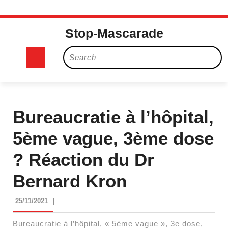
Skip
Stop-Mascarade
to
content
Search
Open
for:
Button
Bureaucratie à l’hôpital,
5ème vague, 3ème dose
? Réaction du Dr
Bernard Kron
25/11/2021
25/11/2021
|
Bureaucratie à l’hôpital, « 5ème vague », 3e dose,