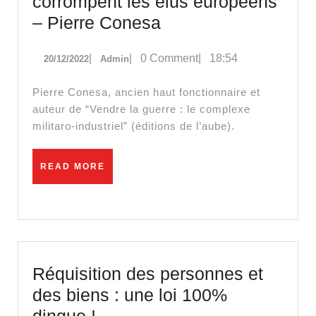
corrompent les élus européens
Comment
– Pierre Conesa
les
20/12/2022
Admin
|
|
0 Comment
|
18:54
20/12/2022
Admin
pétromonarchies
corrompent
Pierre Conesa, ancien haut fonctionnaire et
les
auteur de “Vendre la guerre : le complexe
élus
militaro-industriel” (éditions de l’aube).
européens
–
READ
READ MORE
MORE
Pierre
Conesa
Réquisition des personnes et
des biens : une loi 100%
Réquisition
dingue !