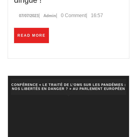
des
07/07/2023
Admin
|
|
0 Comment
|
16:57
07/07/2023
Admin
personnes
et
des
READ
READ MORE
MORE
biens
:
une
loi
100%
CONFÉRENCE « LE TRAITÉ DE L’OMS SUR LES PANDÉMIES :
NOS LIBERTÉS EN DANGER ? » AU PARLEMENT EUROPÉEN
dingue
!