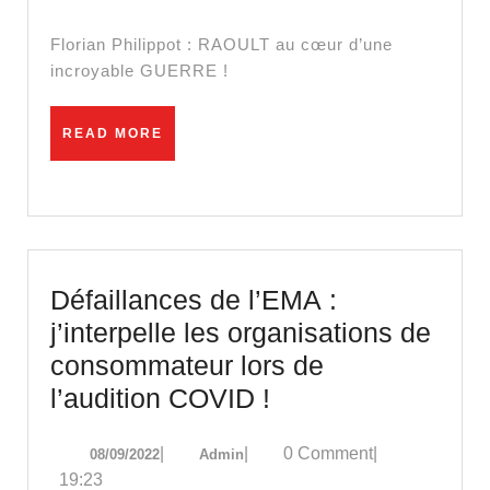
d’une
incroyable
Florian Philippot : RAOULT au cœur d’une
GUERRE
incroyable GUERRE !
!
READ
READ MORE
MORE
Défaillances de l’EMA :
j’interpelle les organisations de
consommateur lors de
Défaillances
l’audition COVID !
de
08/09/2022
Admin
|
|
0 Comment
|
08/09/2022
Admin
l’EMA :
19:23