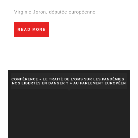
j’interpelle
les
Virginie Joron, députée européenne
organisations
de
READ
READ MORE
MORE
consommateur
lors
de
l’audition
COVID
CONFÉRENCE « LE TRAITÉ DE L’OMS SUR LES PANDÉMIES :
!
NOS LIBERTÉS EN DANGER ? » AU PARLEMENT EUROPÉEN