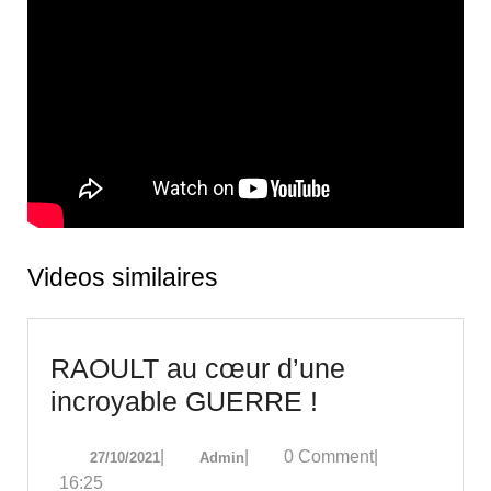
Videos similaires
RAOULT au cœur d’une
RAOULT
incroyable GUERRE !
au
27/10/2021
Admin
|
|
0 Comment
|
27/10/2021
Admin
cœur
16:25