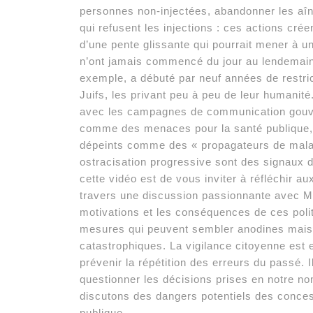
personnes non-injectées, abandonner les aîn
qui refusent les injections : ces actions crée
d’une pente glissante qui pourrait mener à 
n’ont jamais commencé du jour au lendemain 
exemple, a débuté par neuf années de restric
Juifs, les privant peu à peu de leur humanité
avec les campagnes de communication gouve
comme des menaces pour la santé publique, r
dépeints comme des « propagateurs de maladi
ostracisation progressive sont des signaux d
cette vidéo est de vous inviter à réfléchir a
travers une discussion passionnante avec M
motivations et les conséquences de ces polit
mesures qui peuvent sembler anodines mais 
catastrophiques. La vigilance citoyenne est e
prévenir la répétition des erreurs du passé. I
questionner les décisions prises en notre n
discutons des dangers potentiels des conces
publique.