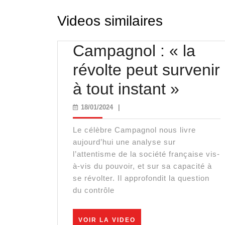
Videos similaires
Campagnol : « la
révolte peut survenir
Campa
à tout instant »
:
18/01/2024
18/01/2024
|
« la
Le célèbre Campagnol nous livre
révolt
aujourd’hui une analyse sur
l’attentisme de la société française vis-
peut
à-vis du pouvoir, et sur sa capacité à
se révolter. Il approfondit la question
surven
du contrôle
à
tout
VOIR
VOIR LA VIDEO