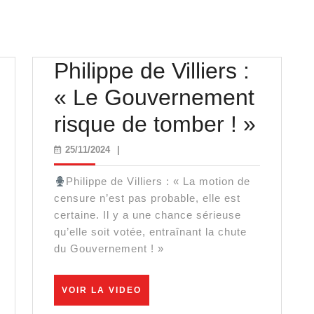
Philippe de Villiers :
« Le Gouvernement
gnol
Phili
risque de tomber ! »
de
25/11/2024
25/11/2024
|
Villier
Philippe de Villiers : « La motion de
e
:
censure n’est pas probable, elle est
certaine. Il y a une chance sérieuse
« Le
qu’elle soit votée, entraînant la chute
du Gouvernement ! »
ir
Gouv
risqu
VOIR
VOIR LA VIDEO
LA
de