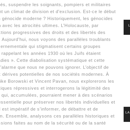
és, suspendre les soignants, pompiers et militaires
nt un climat de division et d’exclusion. Est-ce le début
un génocide moderne ? Historiquement, les génocides
avec les atrocités ultimes. L’Holocauste, par
tions progressives des droits et des libertés des
. Aujourd’hui, nous voyons des parallèles troublants
rnementale qui stigmatisent certains groupes
appelant les années 1930 où les Juifs étaient
es ». Cette diabolisation systématique et cette
’alarme que nous ne pouvons ignorer. L’objectif de
ux dérives potentielles de nos sociétés modernes. À
ike Borowski et Vincent Pavan, nous explorerons les
iques répressives et interrogerons la légitimité des
qui, accumulées, pourraient mener à des scénarios
ssentielle pour préserver nos libertés individuelles et
l est impératif de s’informer, de débattre et de
LA
om. Ensemble, analysons ces parallèles historiques et
sions faites au nom de la sécurité ou de la santé