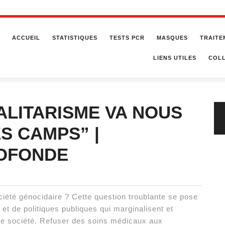
ACCUEIL
STATISTIQUES
TESTS PCR
MASQUES
TRAITE
LIENS UTILES
COLL
ALITARISME VA NOUS
S CAMPS” |
ROFONDE
été génocidaire ? Cette question troublante se pose
et de politiques publiques qui marginalisent et
re société. Refuser des soins médicaux aux