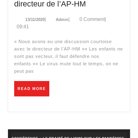
Debriefing
directeur de l’AP-HM
confinés »
du
13/11/2020
Admin
|
|
0 Comment
|
13/11/2020
Admin
Dr
09:41
Louis
Fouché
« Nous avons eu une discussion courtoise
suite
avec le directeur de l’AP-HM »« Les enfants ne
sont pas vecteur, il faut défendre nos
à
enfants »« Le virus mute tout le temps, on ne
la
peut pas
convocation
par
READ
READ MORE
le
MORE
directeur
de
l’AP-
HM