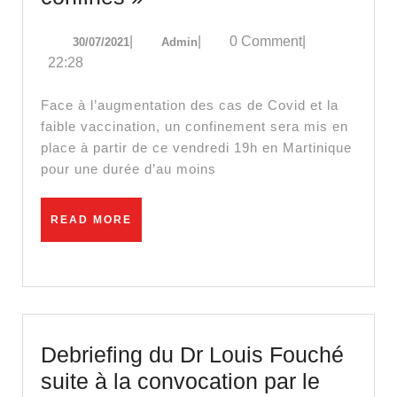
touristes
30/07/2021
Admin
|
|
0 Comment
|
30/07/2021
Admin
en
22:28
Martinique
:
Face à l’augmentation des cas de Covid et la
« On
faible vaccination, un confinement sera mis en
place à partir de ce vendredi 19h en Martinique
s’est
pour une durée d’au moins
fait
vacciner
READ
READ MORE
pour
MORE
venir
et
au
final
Debriefing du Dr Louis Fouché
on
suite à la convocation par le
est