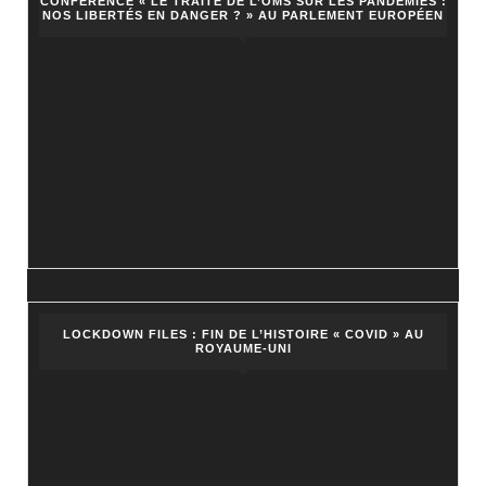
CONFÉRENCE « LE TRAITÉ DE L’OMS SUR LES PANDÉMIES :
NOS LIBERTÉS EN DANGER ? » AU PARLEMENT EUROPÉEN
LOCKDOWN FILES : FIN DE L’HISTOIRE « COVID » AU
ROYAUME-UNI