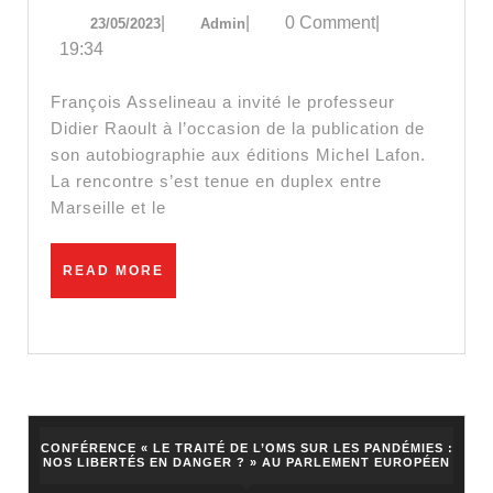
23/05/2023
Admin
|
|
0 Comment
|
23/05/2023
Admin
:
19:34
François
Asselinea
François Asselineau a invité le professeur
&
Didier Raoult à l’occasion de la publication de
son autobiographie aux éditions Michel Lafon.
Didier
La rencontre s’est tenue en duplex entre
Raoult.
Marseille et le
Quel
bilan
READ
READ MORE
pour
MORE
le
covid
?
CONFÉRENCE « LE TRAITÉ DE L’OMS SUR LES PANDÉMIES :
NOS LIBERTÉS EN DANGER ? » AU PARLEMENT EUROPÉEN