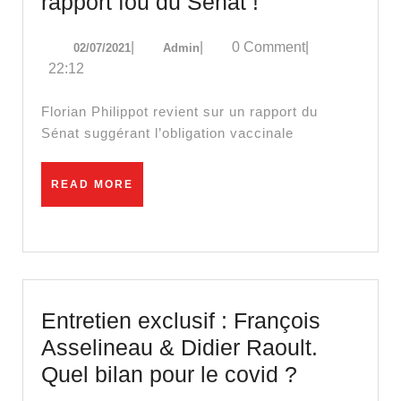
Vaccination
rapport fou du Sénat !
obligatoire
02/07/2021
Admin
|
|
0 Comment
|
02/07/2021
Admin
:
22:12
le
rapport
Florian Philippot revient sur un rapport du
fou
Sénat suggérant l’obligation vaccinale
du
Sénat
READ
READ MORE
MORE
!
Entretien exclusif : François
Asselineau & Didier Raoult.
Entretien
Quel bilan pour le covid ?
exclusif