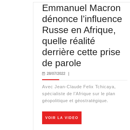
Emmanuel Macron
dénonce l’influence
Russe en Afrique,
quelle réalité
derrière cette prise
Emmanuel
de parole
Macron
28/07/2022
28/07/2022
|
dénonce
Avec Jean-Claude Felix Tchicaya,
l’influence
spécialiste de l’Afrique sur le plan
géopolitique et géostratégique.
Russe
en
VOIR
VOIR LA VIDEO
LA
Afrique,
VIDEO