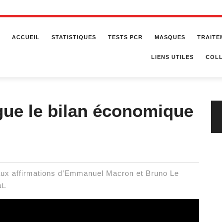
ACCUEIL
STATISTIQUES
TESTS PCR
MASQUES
TRAITE
LIENS UTILES
COLL
gue le bilan économique
 aux affirmations d’Emmanuel Macron et Bruno Le
t.