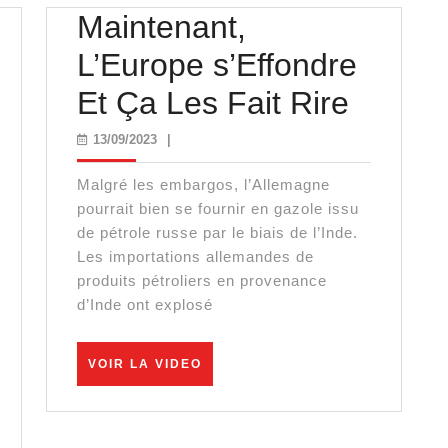
Maintenant,
L’Europe s’Effondre
Mainte
Et Ça Les Fait Rire
L’Euro
13/09/2023
13/09/2023
|
s’Effo
Malgré les embargos, l’Allemagne
Et
pourrait bien se fournir en gazole issu
de pétrole russe par le biais de l’Inde.
Ça
Les importations allemandes de
produits pétroliers en provenance
Les
d’Inde ont explosé
Fait
Rire
VOIR
VOIR LA VIDEO
LA
VIDEO