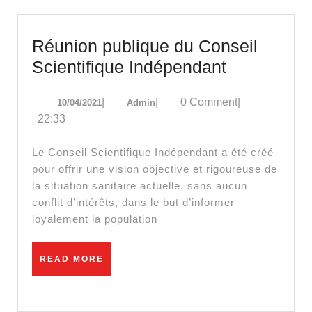
la
colère
Réunion publique du Conseil
de
Réunion
Scientifique Indépendant
ses
publique
administr
10/04/2021
Admin
|
|
0 Comment
|
10/04/2021
Admin
du
22:33
Conseil
Scientifiqu
Le Conseil Scientifique Indépendant a été créé
Indépenda
pour offrir une vision objective et rigoureuse de
la situation sanitaire actuelle, sans aucun
conflit d’intérêts, dans le but d’informer
loyalement la population
READ
READ MORE
MORE