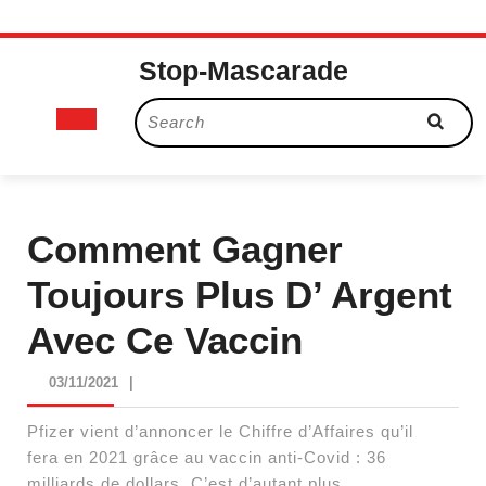
Skip
Stop-Mascarade
to
content
Open
Search
for:
Button
Comment Gagner
Toujours Plus D’ Argent
Avec Ce Vaccin
03/11/2021
03/11/2021
|
Pfizer vient d’annoncer le Chiffre d’Affaires qu’il
fera en 2021 grâce au vaccin anti-Covid : 36
milliards de dollars. C’est d’autant plus