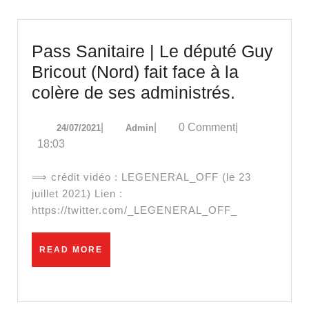
Pass Sanitaire | Le député Guy
Bricout (Nord) fait face à la
Pass
colère de ses administrés.
Sanitaire
24/07/2021
Admin
|
|
0 Comment
|
24/07/2021
Admin
|
18:03
Le
député
⟹ crédit vidéo : LEGENERAL_OFF (le 23
Guy
juillet 2021) Lien :
https://twitter.com/_LEGENERAL_OFF_
Bricout
(Nord)
READ
READ MORE
fait
MORE
face
à