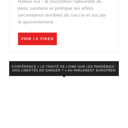
Retour sur : le Doctothon l’absurdité du
Christian
pass sanitaire et politique les effets
Péronne
secondaires terribles du vaccin et tus par
sur
le gouvernement
Radio
Courtoisie.
VOIR
VOIR LA VIDEO
LA
VIDEO
CONFÉRENCE « LE TRAITÉ DE L’OMS SUR LES PANDÉMIES :
NOS LIBERTÉS EN DANGER ? » AU PARLEMENT EUROPÉEN