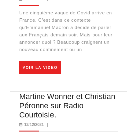
Couvre
Une cinquième vague de Covid arrive en
feu?
France. C’est dans ce contexte
Ce
qu’Emmanuel Macron a décidé de parler
Que
aux Français demain soir. Mais pour leur
annoncer quoi ? Beaucoup craignent un
Macron
nouveau confinement ou un
Va
Vous
VOIR
VOIR LA VIDEO
Annonc
LA
VIDEO
Demai
Martine Wonner et Christian
Péronne sur Radio
Martine
Courtoisie.
Wonner
13/12/2021
13/12/2021
|
et