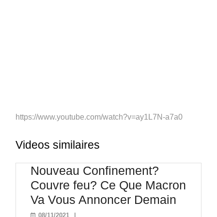
https://www.youtube.com/watch?v=ay1L7N-a7a0
Videos similaires
Nouveau Confinement?
Couvre feu? Ce Que Macron
Nouve
Va Vous Annoncer Demain
Confin
08/11/2021
08/11/2021
|