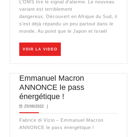
L’OMS tire le signal d’alarme. Le nouveau
Et
variant est terriblement
Un
dangereux. Découvert en Afrique du Sud, il
Nouveau
s’est déjà répandu un peu partout dans le
monde. Au point que le Japon et Israël
Vaccin
?
VOIR
VOIR LA VIDEO
LA
VIDEO
Emmanuel Macron
ANNONCE le pass
Emmanuel
énergétique !
Macron
25/08/2022
25/08/2022
|
ANNONCE
Fabrice di Vizio – Emmanuel Macron
le
ANNONCE le pass énergétique !
pass