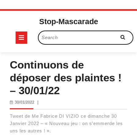
Skip
to
Stop-Mascarade
content
Open
Search
for:
Button
Continuons de
déposer des plaintes !
– 30/01/22
30/01/2022
30/01/2022
|
Tweet de Me Fabrice DI VIZIO ce dimanche 30
Janvier 2022 – « Nouveau jeu : on s’emmerde les
uns les autres ! ».