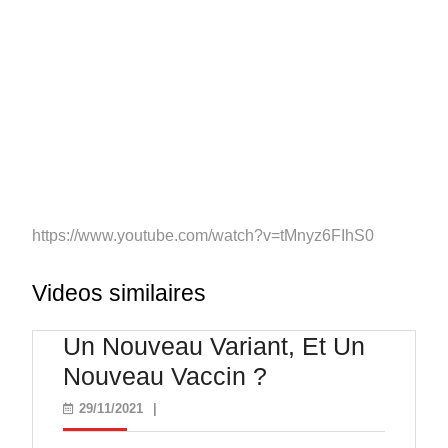
https://www.youtube.com/watch?v=tMnyz6FIhS0
Videos similaires
Un Nouveau Variant, Et Un
Un
Nouveau Vaccin ?
Nouveau
29/11/2021
29/11/2021
|
Variant,