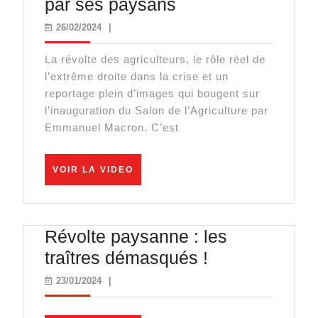
Salon
par ses paysans
de
26/02/2024
26/02/2024
|
l’Agriculture
La révolte des agriculteurs, le rôle réel de
:
l’extrême droite dans la crise et un
le
reportage plein d’images qui bougent sur
seigneur
l’inauguration du Salon de l’Agriculture par
Emmanuel Macron. C’est
Macron
assiégé
VOIR
par
VOIR LA VIDEO
LA
ses
VIDEO
paysans
Révolte paysanne : les
Révolte
traîtres démasqués !
paysanne
23/01/2024
23/01/2024
|
: