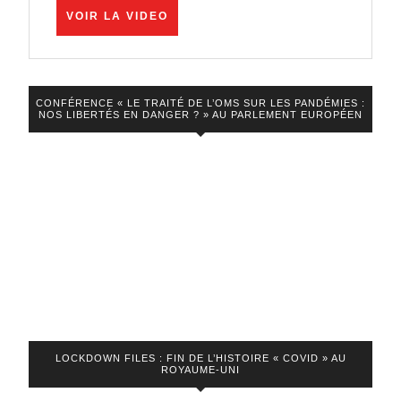
les
VOIR
VOIR LA VIDEO
traîtres
LA
VIDEO
démasqués
!
CONFÉRENCE « LE TRAITÉ DE L’OMS SUR LES PANDÉMIES :
NOS LIBERTÉS EN DANGER ? » AU PARLEMENT EUROPÉEN
LOCKDOWN FILES : FIN DE L’HISTOIRE « COVID » AU
ROYAUME-UNI