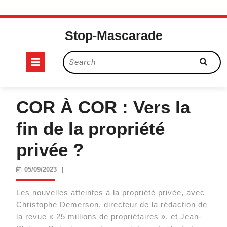
Skip
to
Stop-Mascarade
content
Open
Search
for:
Button
COR À COR : Vers la
fin de la propriété
privée ?
05/09/2023
05/09/2023
|
Les nouvelles atteintes à la propriété privée, avec
Christophe Demerson, directeur de la rédaction de
la revue « 25 millions de propriétaires », et Jean-