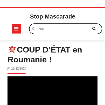
Skip
to
Stop-Mascarade
content
Open
Search
for:
Button
COUP D’ÉTAT en
Roumanie !
10/12/2024
10/12/2024
|