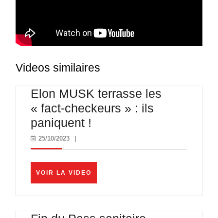
Videos similaires
Elon MUSK terrasse les
« fact-checkeurs » : ils
Elon
paniquent !
MUSK
25/10/2023
25/10/2023
|
terrasse
les
VOIR
VOIR LA VIDEO
« fact-
LA
VIDEO
checkeurs »
: