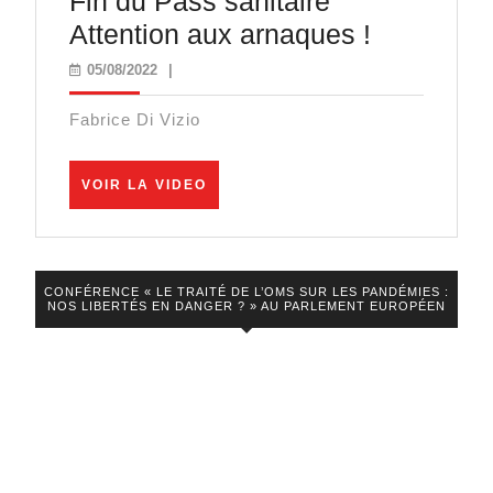
Fin du Pass sanitaire
ils
Fin
Attention aux arnaques !
paniquent
du
05/08/2022
05/08/2022
|
!
Pass
Fabrice Di Vizio
sanitaire
Attention
VOIR
VOIR LA VIDEO
aux
LA
VIDEO
arnaques
!
CONFÉRENCE « LE TRAITÉ DE L’OMS SUR LES PANDÉMIES :
NOS LIBERTÉS EN DANGER ? » AU PARLEMENT EUROPÉEN