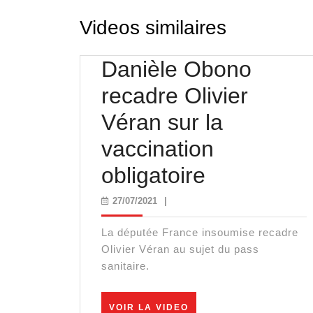
Videos similaires
Danièle Obono
recadre Olivier
Véran sur la
vaccination
Danièle
obligatoire
Obono
27/07/2021
27/07/2021
|
recadre
La députée France insoumise recadre
Olivier
Olivier Véran au sujet du pass
sanitaire.
Véran
sur
VOIR
VOIR LA VIDEO