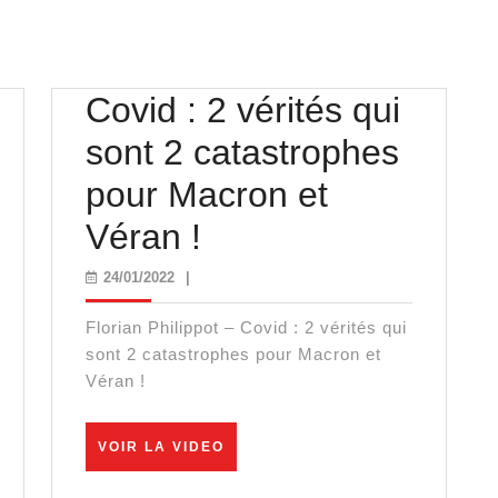
Covid : 2 vérités qui
sont 2 catastrophes
pour Macron et
Covid
Véran !
:
24/01/2022
24/01/2022
|
2
Florian Philippot – Covid : 2 vérités qui
vérités
sont 2 catastrophes pour Macron et
Véran !
qui
sont
VOIR
VOIR LA VIDEO
LA
2
VIDEO