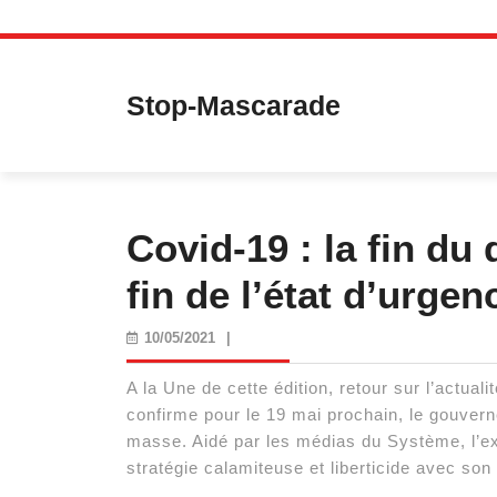
Skip
to
content
Stop-Mascarade
Covid-19 : la fin du
fin de l’état d’urgen
10/05/2021
10/05/2021
|
A la Une de cette édition, retour sur l’actual
confirme pour le 19 mai prochain, le gouver
masse. Aidé par les médias du Système, l’ex
stratégie calamiteuse et liberticide avec son