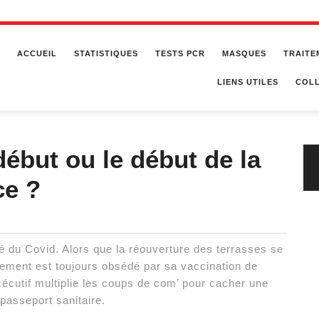
ACCUEIL
STATISTIQUES
TESTS PCR
MASQUES
TRAITE
LIENS UTILES
COLL
 début ou le début de la
ce ?
ité du Covid. Alors que la réouverture des terrasses se
nement est toujours obsédé par sa vaccination de
écutif multiplie les coups de com’ pour cacher une
 passeport sanitaire.