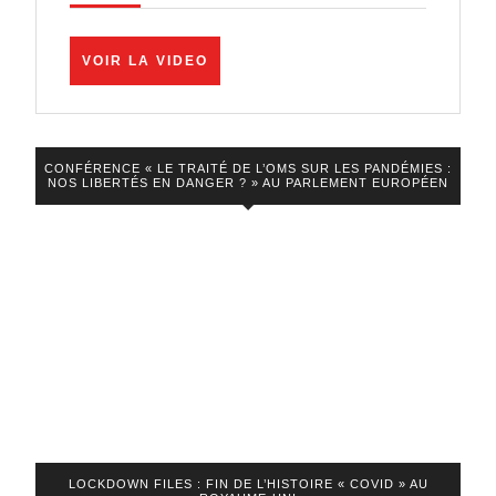
A.
Brusa
VOIR
VOIR LA VIDEO
:
LA
VIDEO
Plaintes
au
CONFÉRENCE « LE TRAITÉ DE L’OMS SUR LES PANDÉMIES :
pénal
NOS LIBERTÉS EN DANGER ? » AU PARLEMENT EUROPÉEN
et
le
chemin
de
la
liberté
!
LOCKDOWN FILES : FIN DE L’HISTOIRE « COVID » AU