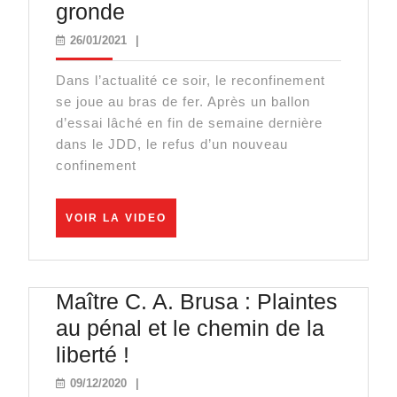
Reconfinement
gronde
:
26/01/2021
26/01/2021
|
la
Dans l’actualité ce soir, le reconfinement
révolte
se joue au bras de fer. Après un ballon
gronde
d’essai lâché en fin de semaine dernière
dans le JDD, le refus d’un nouveau
confinement
VOIR
VOIR LA VIDEO
LA
VIDEO
Maître C. A. Brusa : Plaintes
au pénal et le chemin de la
Maître
liberté !
C.
09/12/2020
09/12/2020
|