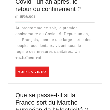
Covid : un an après, le
Covid
retour du confinement ?
:
15/03/2021
15/03/2021
|
un
Au programme ce soir, le premier
an
anniversaire du Covid-19. Depuis un an,
après,
les Français, comme une large partie des
le
peuples occidentaux, vivent sous le
régime des mesures sanitaires. Un
retour
enchaînement
du
confineme
VOIR
VOIR LA VIDEO
?
LA
VIDEO
Que se passe-t-il si la
France sort du Marché
Que
Européen de l’Électricité ?