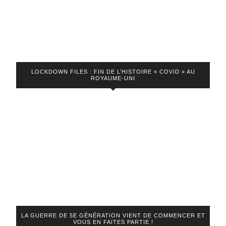
LOCKDOWN FILES : FIN DE L’HISTOIRE « COVID » AU
ROYAUME-UNI
LA GUERRE DE 5E GÉNÉRATION VIENT DE COMMENCER ET
VOUS EN FAITES PARTIE !