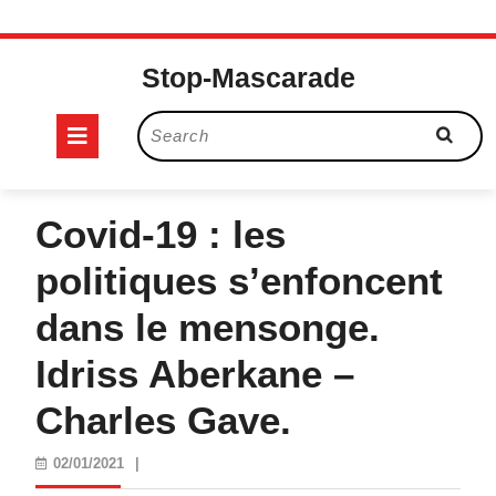
Skip
to
Stop-Mascarade
content
Open
Search
for:
Button
Covid-19 : les
politiques s’enfoncent
dans le mensonge.
Idriss Aberkane –
Charles Gave.
02/01/2021
02/01/2021
|