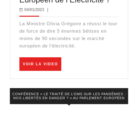
se
04/01/2023
04/01/2023
|
passe-
La Ministre Olivia Grégoire a réussi le tour
t-
de force de dire 5 énormes bêtises en
il
moins de 90 secondes sur le marché
si
européen de l’électricité.
la
France
VOIR
VOIR LA VIDEO
LA
sort
VIDEO
du
Marché
CONFÉRENCE « LE TRAITÉ DE L’OMS SUR LES PANDÉMIES :
NOS LIBERTÉS EN DANGER ? » AU PARLEMENT EUROPÉEN
Europé
de
l’Électri
?