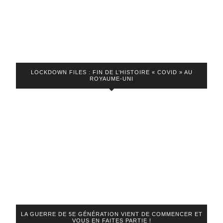
LOCKDOWN FILES : FIN DE L’HISTOIRE « COVID » AU
ROYAUME-UNI
LA GUERRE DE 5E GÉNÉRATION VIENT DE COMMENCER ET
VOUS EN FAITES PARTIE !