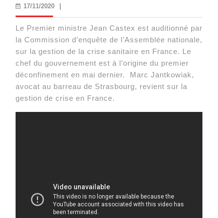
17/11/2020
17/11/2020
|
Le Premier ministre Jean Castex est auditionné par
la Commission d’enquête de l’Assemblée nationale,
sur la gestion de la crise sanitaire en France. Le
chef du gouvernement est à l’origine du premier
déconfinement en mai dernier. Marc Jantkowiak,
avocat au barreau de Strasbourg, revient sur la
gestion de crise en France.