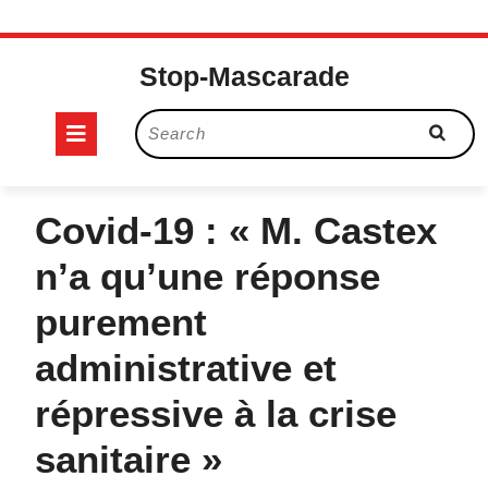
Skip
to
Stop-Mascarade
content
Open
Search
for:
Button
Covid-19 : « M. Castex
n’a qu’une réponse
purement
administrative et
répressive à la crise
sanitaire »