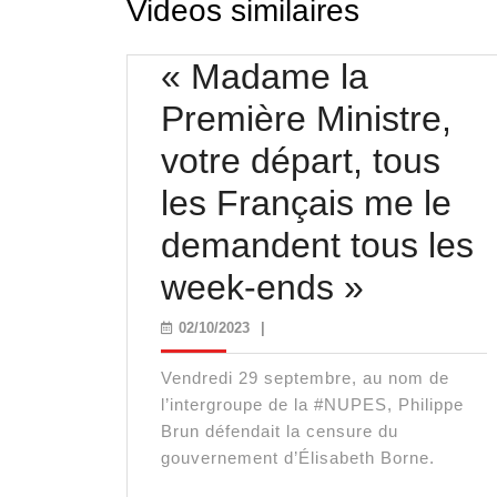
Videos similaires
« Madame la
Première Ministre,
votre départ, tous
les Français me le
demandent tous les
«
week-ends »
Madam
02/10/2023
02/10/2023
|
la
Vendredi 29 septembre, au nom de
Premièr
l’intergroupe de la #NUPES, Philippe
Brun défendait la censure du
Ministre
gouvernement d’Élisabeth Borne.