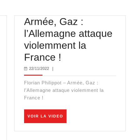
Armée, Gaz :
l’Allemagne attaque
violemment la
Armée,
France !
Gaz
22/11/2022
22/11/2022
|
:
Florian Philippot – Armée, Gaz :
e
l’Allemagne
l’Allemagne attaque violemment la
France !
attaque
e
violemment
VOIR
VOIR LA VIDEO
LA
,
la
VIDEO