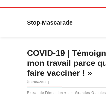
Skip
to
content
Stop-Mascarade
COVID-19 | Témoigna
mon travail parce q
faire vacciner ! »
02/07/2021
02/07/2021
|
Extrait de l’émission « Les Grandes Gueules »