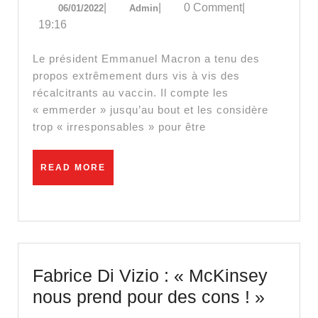
06/01/2022
Admin
|
|
0 Comment
|
06/01/2022
Admin
emmerde
19:16
!
Le président Emmanuel Macron a tenu des
propos extrêmement durs vis à vis des
récalcitrants au vaccin. Il compte les
« emmerder » jusqu’au bout et les considère
trop « irresponsables » pour être
READ
READ MORE
MORE
Fabrice Di Vizio : « McKinsey
Fabric
nous prend pour des cons ! »
Di