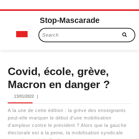
Skip
Stop-Mascarade
to
content
Open
Search
for:
Button
Covid, école, grève,
Macron en danger ?
13/01/2022
13/01/2022
|
A la une de cette édition : la grève des enseignants
peut-elle marquer le début d’une mobilisation
d’ampleur contre le président ? Alors que la gauche
électorale est à la peine, la mobilisation syndicale