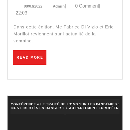
08/03/2022
Admin
|
|
0 Comment
|
08/03/2022
Admin
Vizio
22:03
:
« McK
Dans cette édition, Me Fabrice Di Vizio et Eric
nous
Morillot reviennent sur l’actualité de la
semaine.
prend
pour
READ
READ MORE
des
MORE
cons
! »
CONFÉRENCE « LE TRAITÉ DE L’OMS SUR LES PANDÉMIES :
NOS LIBERTÉS EN DANGER ? » AU PARLEMENT EUROPÉEN