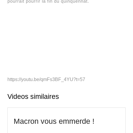
pourrait pourrir la fin du quinquennat.
https://youtu.be/qmFs3BF_4YU?t=57
Videos similaires
Macron
Macron vous emmerde !
vous