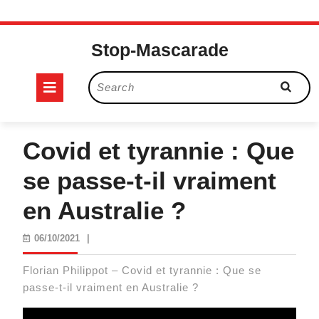
Skip
to
Stop-Mascarade
content
Open
Search
for:
Button
Covid et tyrannie : Que
se passe-t-il vraiment
en Australie ?
06/10/2021
06/10/2021
|
Florian Philippot – Covid et tyrannie : Que se
passe-t-il vraiment en Australie ?