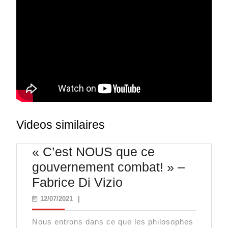
Videos similaires
« C’est NOUS que ce
gouvernement combat! » –
« C’est
Fabrice Di Vizio
NOUS
12/07/2021
12/07/2021
|
que
Nous entrons dans ce que les philosophes
ce