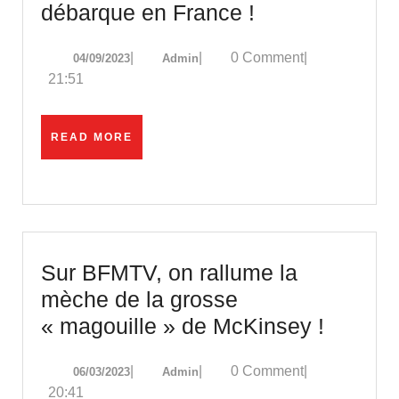
Transports
débarque en France !
:
04/09/2023
Admin
|
|
0 Comment
|
04/09/2023
Admin
le
21:51
Pass
Carbone
READ
READ MORE
débarque
MORE
en
France
!
Sur BFMTV, on rallume la
mèche de la grosse
Sur
« magouille » de McKinsey !
BFMTV
06/03/2023
Admin
|
|
0 Comment
|
06/03/2023
Admin
on
20:41