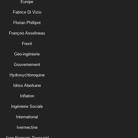
Europe
Fabrice Di Vizio
Florian Phillipot
François Asselineau
Frexit
Géo-ingénierie
Gouvernement
Hydroxychloroquine
Idriss Aberkane
Inflation
Ingénierie Sociale
International
Ivermectine
Jean-François Toussaint