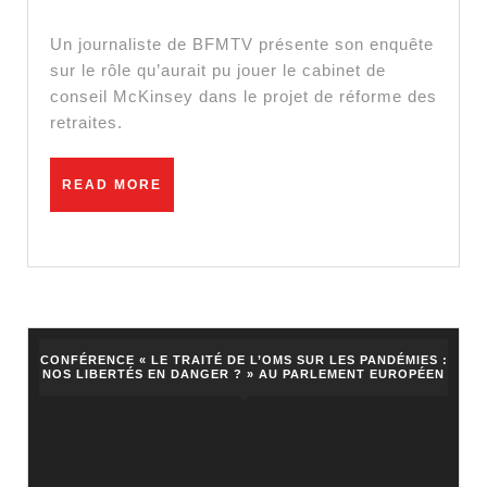
rallume
la
Un journaliste de BFMTV présente son enquête
mèche
sur le rôle qu’aurait pu jouer le cabinet de
conseil McKinsey dans le projet de réforme des
de
retraites.
la
grosse
READ
READ MORE
« magou
MORE
de
McKins
!
CONFÉRENCE « LE TRAITÉ DE L’OMS SUR LES PANDÉMIES :
NOS LIBERTÉS EN DANGER ? » AU PARLEMENT EUROPÉEN