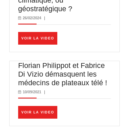
climatique, ou
Un
géostratégique ?
état
26/02/2024
26/02/2024
|
d’urgence
climatique,
VOIR
VOIR LA VIDEO
ou
LA
VIDEO
géostratégique
?
Florian Philippot et Fabrice
Di Vizio démasquent les
Florian
médecins de plateaux télé !
Philipp
10/09/2021
10/09/2021
|
et
Fabric
VOIR
VOIR LA VIDEO
Di
LA
VIDEO
Vizio