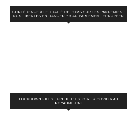
démas
CONFÉRENCE « LE TRAITÉ DE L’OMS SUR LES PANDÉMIES :
les
NOS LIBERTÉS EN DANGER ? » AU PARLEMENT EUROPÉEN
médec
de
platea
télé
!
LOCKDOWN FILES : FIN DE L’HISTOIRE « COVID » AU
ROYAUME-UNI