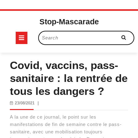
Skip
to
Stop-Mascarade
content
Open
Search
for:
Button
Covid, vaccins, pass-
sanitaire : la rentrée de
tous les dangers ?
23/08/2021
23/08/2021
|
A la une de ce journal, le point sur les
manifestations de fin de semaine contre le pass-
sanitaire, avec une mobilisation toujours