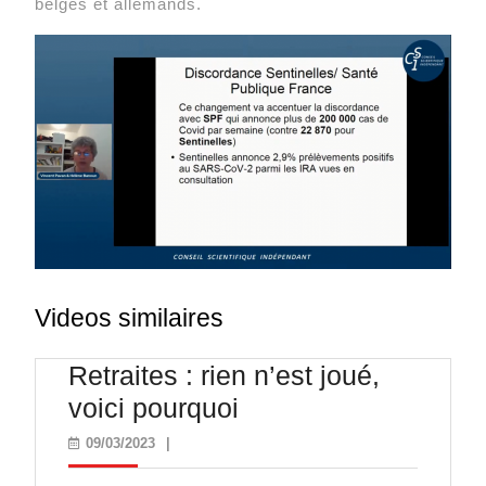
belges et allemands.
Videos similaires
Retraites : rien n’est joué,
Retraites
voici pourquoi
:
09/03/2023
09/03/2023
|
rien