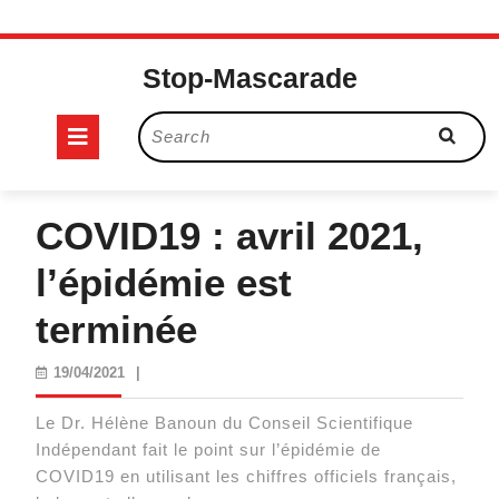
Skip
to
Stop-Mascarade
content
Open
Search
for:
Button
COVID19 : avril 2021,
l’épidémie est
terminée
19/04/2021
19/04/2021
|
Le Dr. Hélène Banoun du Conseil Scientifique
Indépendant fait le point sur l’épidémie de
COVID19 en utilisant les chiffres officiels français,