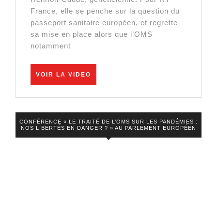
«Ce
France, elle se penche sur la question du
narratif
passeport sanitaire européen, et regrette
sa mise en place alors que l’OMS
effrayant
notamment
peut
renverser
VOIR
VOIR LA VIDEO
tous
LA
VIDEO
nos
principes
démocratiques»
CONFÉRENCE « LE TRAITÉ DE L’OMS SUR LES PANDÉMIES :
NOS LIBERTÉS EN DANGER ? » AU PARLEMENT EUROPÉEN