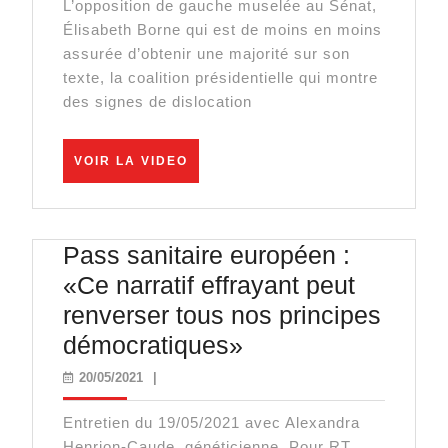
L’opposition de gauche muselée au Sénat,
n’est
Élisabeth Borne qui est de moins en moins
joué,
assurée d’obtenir une majorité sur son
voici
texte, la coalition présidentielle qui montre
des signes de dislocation
pourquoi
VOIR
VOIR LA VIDEO
LA
VIDEO
Pass sanitaire européen :
«Ce narratif effrayant peut
renverser tous nos principes
Pass
démocratiques»
sanitaire
20/05/2021
20/05/2021
|
européen
Entretien du 19/05/2021 avec Alexandra
:
Henrion-Caude, généticienne. Pour RT