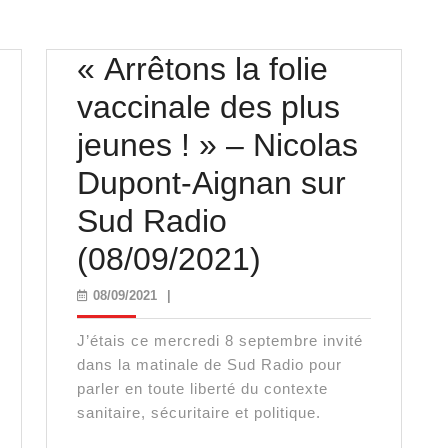
« Arrêtons la folie
vaccinale des plus
jeunes ! » – Nicolas
Dupont-Aignan sur
Sud Radio
ey
« Arrêtons
(08/09/2021)
la
08/09/2021
08/09/2021
|
folie
J’étais ce mercredi 8 septembre invité
vaccinale
dans la matinale de Sud Radio pour
parler en toute liberté du contexte
des
sanitaire, sécuritaire et politique.