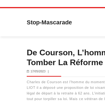
Skip
to
content
Stop-Mascarade
De Courson, L’homm
Tomber La Réforme 
17/05/2023
17/05/2023
|
Charles de Courson est l’homme du moment 
LIOT il a déposé une proposition de loi visant
légal de départ à la retraite à 62 ans. L’init
tout pour torpiller sa loi. Mais ce vétéran de