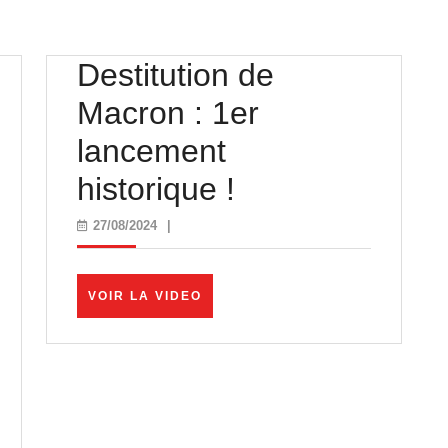
Destitution de
Macron : 1er
lancement
Destitution
historique !
de
27/08/2024
27/08/2024
|
ns
Macron
:
VOIR
VOIR LA VIDEO
LA
es,
1er
VIDEO
lancement
historique