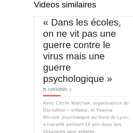
Videos similaires
« Dans les écoles,
on ne vit pas une
guerre contre le
virus mais une
guerre
« Da
psychologique »
les
13/01/2022
13/01/2022
|
écol
Avec Cécile Maïchak, organisatrice du
on
Doctothon – enfants, et Yoanna
Micoud, psychologue au Nord de Lyon,
ne
a travaillé pendant 10 ans dans des
structures pour enfants.