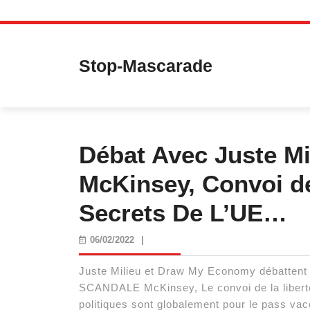
Skip
to
content
Stop-Mascarade
Débat Avec Juste Mi
McKinsey, Convoi de
Secrets De L’UE…
06/02/2022
06/02/2022
|
Juste Milieu et Draw My Economy débattent d
SCANDALE McKinsey, Le convoi de la libert
politiques sont globalement pour le pass vac