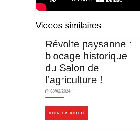
Videos similaires
Révolte paysanne :
blocage historique
du Salon de
Révolte
l’agriculture !
paysan
08/02/2024
08/02/2024
|
:
blocage
VOIR
VOIR LA VIDEO
LA
historiq
VIDEO
du