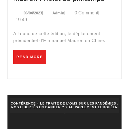
:
06/04/2023
Admin
|
|
0 Comment
|
06/04/2023
Admin
l’idiot
19:49
de
printe
A la une de cette édition, le déplacement
présidentiel d’Emmanuel Macron en Chine.
READ
READ MORE
MORE
CONFÉRENCE « LE TRAITÉ DE L’OMS SUR LES PANDÉMIES :
NOS LIBERTÉS EN DANGER ? » AU PARLEMENT EUROPÉEN