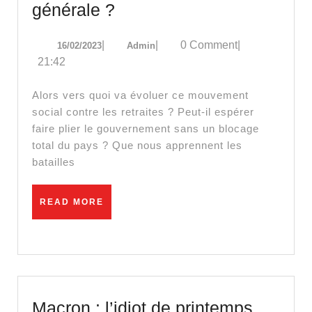
Retraites
générale ?
:
16/02/2023
Admin
|
|
0 Comment
|
16/02/2023
Admin
Bientôt
21:42
la
grève
Alors vers quoi va évoluer ce mouvement
générale
social contre les retraites ? Peut-il espérer
faire plier le gouvernement sans un blocage
?
total du pays ? Que nous apprennent les
batailles
READ
READ MORE
MORE
Macron
Macron : l’idiot de printemps